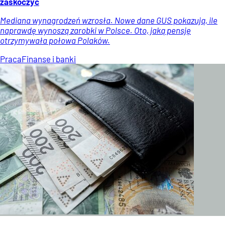
zaskoczyć
Mediana wynagrodzeń wzrosła. Nowe dane GUS pokazują, ile
naprawdę wynoszą zarobki w Polsce. Oto, jaką pensję
otrzymywała połowa Polaków.
Praca
Finanse i banki