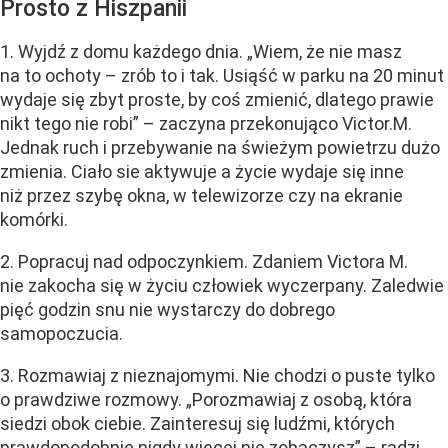
Prosto z Hiszpanii
1. Wyjdź z domu każdego dnia. „Wiem, że nie masz
na to ochoty – zrób to i tak. Usiąść w parku na 20 minut
wydaje się zbyt proste, by coś zmienić, dlatego prawie
nikt tego nie robi” – zaczyna przekonująco Victor.M.
Jednak ruch i przebywanie na świeżym powietrzu dużo
zmienia. Ciało sie aktywuje a życie wydaje się inne
niż przez szybę okna, w telewizorze czy na ekranie
komórki.
2. Popracuj nad odpoczynkiem. Zdaniem Victora M.
nie zakocha się w życiu człowiek wyczerpany. Zaledwie
pięć godzin snu nie wystarczy do dobrego
samopoczucia.
3. Rozmawiaj z nieznajomymi. Nie chodzi o puste tylko
o prawdziwe rozmowy. „Porozmawiaj z osobą, która
siedzi obok ciebie. Zainteresuj się ludźmi, których
prawdopodobnie nigdy więcej nie zobaczysz” – radzi