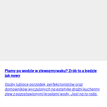
Plamy po wodzie w zlewozmywaku? Zrób to a będzie
jak nowy
Osoby lubiące porządek, perfekcjonistów oraz
domowników wyczulonych na estetykę drażni kuchenny
zlew z pozostawionymi kroplami wody. Jest na to rada.
Porady
Usługi
Wiadomości