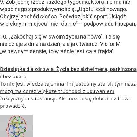
9. Zób jedną rzecz każdego tygodnia, która nie ma nic
wspólnego z produktywnością. „Ugotuj coś nowego.
Obejrzyj zachód słońca. Poćwicz jakiś sport. Usiądź
w pieknym miejscu i nie rób nic” – podpowiada Hiszpan.
10. „Zakochaj się w swoim życiu na nowo”. To się
nie dzieje z dnia na dzień, ale jak twierdzi Victor M.
„w pewnym sensie, to właśnie jest cała frajda”.
Dziesiątka dla zdrowia. Życie bez alzheimera, parkinsona
i bez udaru
To nie jest wiedza tajemna: im jesteśmy starsi, tym nasz
mózg ma coraz większe trudności z usuwaniem
toksycznych substancji. Ale można się dobrze i zdrowo
prowadzić.