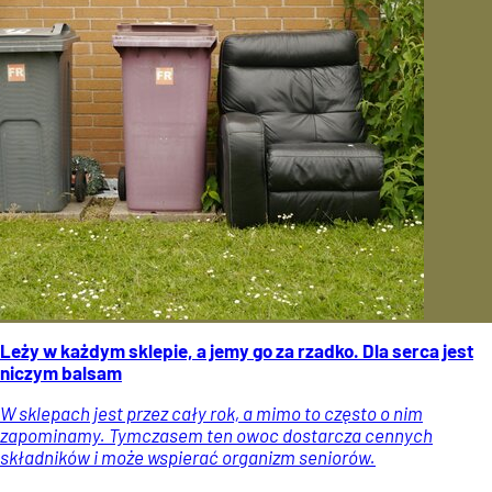
Leży w każdym sklepie, a jemy go za rzadko. Dla serca jest
niczym balsam
W sklepach jest przez cały rok, a mimo to często o nim
zapominamy. Tymczasem ten owoc dostarcza cennych
składników i może wspierać organizm seniorów.