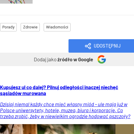
Porady
Zdrowie
Wiadomości
UDOSTĘPNIJ
Dodaj jako
źródło w Google
Kupujesz ul co dalej? Pilnuj odległości inaczej niechęć
sąsiadów murowana
Dzisiaj niemal każdy chce mieć własny miód – ule mają już w
Polsce uniwersytety, hotele, muzea, biura i korporacje. Co
trzeba zrobić, żeby w niewielkim ogrodzie hodować pszczoły?