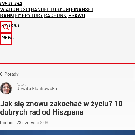
INFOTUBA
WIADOMOŚCI
HANDEL I USŁUGI
FINANSE I
BANKI
EMERYTURY
RACHUNKI
PRAWO
SZUKAJ
MENU
Porady
Autor:
Jowita Flankowska
Jak się znowu zakochać w życiu? 10
dobrych rad od Hiszpana
Dodano:
23
czerwca
8:08