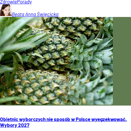
Zdrowie
Porady
Beata Anna
Święcicka
Obietnic wyborczych nie sposób w Polsce wyegzekwować.
Wybory 2027