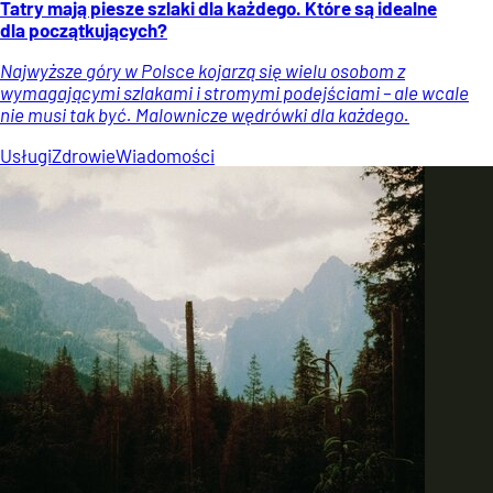
Tatry mają piesze szlaki dla każdego. Które są idealne
dla początkujących?
Najwyższe góry w Polsce kojarzą się wielu osobom z
wymagającymi szlakami i stromymi podejściami – ale wcale
nie musi tak być. Malownicze wędrówki dla każdego.
Usługi
Zdrowie
Wiadomości