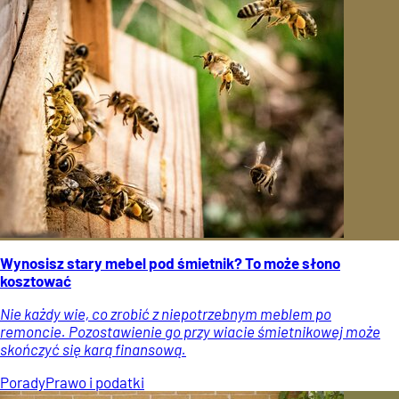
Wynosisz stary mebel pod śmietnik? To może słono
kosztować
Nie każdy wie, co zrobić z niepotrzebnym meblem po
remoncie. Pozostawienie go przy wiacie śmietnikowej może
skończyć się karą finansową.
Porady
Prawo i podatki