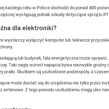
nej każdego roku w Polsce dochodzi do ponad 400 poż
ęściej występują jednak szkody dotyczące sprzętu RTV,
źna dla elektroniki?
 że wystarczy wyłączyć komputer lub telewizor przycisk
ochrony.
 zasilającą lub budynek, fala energetyczna może sprawić,
yczaj. Taki nagły wzrost napięcia bywa niezwykle groźny
 czy pralki. Skutkiem są uszkodzone podzespoły, a czas
ięcie może dostać się do urządzenia nie tylko przez ins
z antenowe. Z tego powodu uszkodzeniu mogą ulec nawe