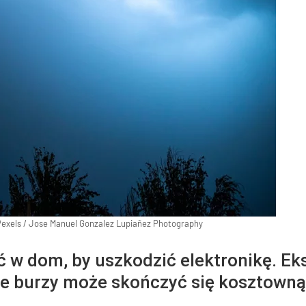
Pexels
/
Jose Manuel Gonzalez Lupiañez Photography
ć w dom, by uszkodzić elektronikę. Eks
ie burzy może skończyć się kosztowną