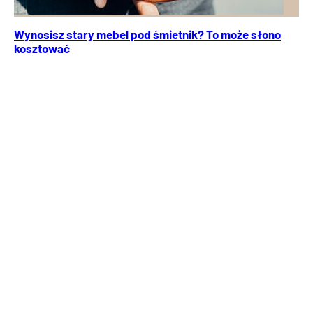
Wynosisz stary mebel pod śmietnik? To może słono
kosztować
Nie każdy wie, co zrobić z niepotrzebnym meblem po
remoncie. Pozostawienie go przy wiacie śmietnikowej
może skończyć się karą finansową.
Porady
Prawo i podatki