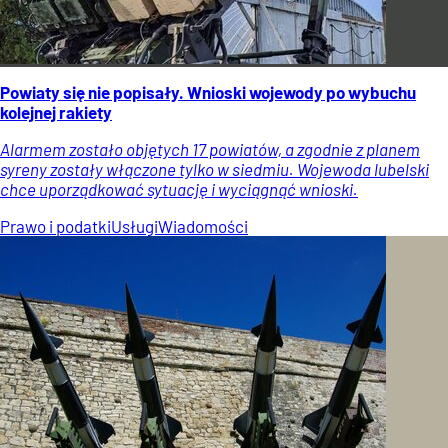
Powiaty się nie popisały. Wnioski wojewody po wybuchu
kolejnej rakiety
Alarmem zostało objętych 17 powiatów, a zgodnie z planem
syreny zostały włączone tylko w siedmiu. Wojewoda lubelski
chce uporządkować sytuację i wyciągnąć wnioski.
Prawo i podatki
Usługi
Wiadomości