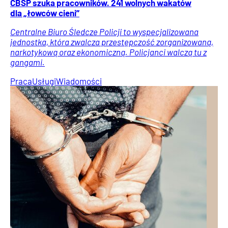
CBŚP szuka pracowników. 241 wolnych wakatów
dla „łowców cieni”
Centralne Biuro Śledcze Policji to wyspecjalizowana
jednostka, która zwalcza przestępczość zorganizowaną,
narkotykową oraz ekonomiczną. Policjanci walczą tu z
gangami.
Praca
Usługi
Wiadomości