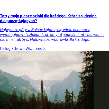
Tatry mają piesze szlaki dla każdego. Które są idealne
dla początkujących?
Najwyższe góry w Polsce kojarzą się wielu osobom z
wymagającymi szlakami i stromymi podejściami – ale wcale
nie musi tak być. Malownicze wędrówki dla każdego.
Usługi
Zdrowie
Wiadomości