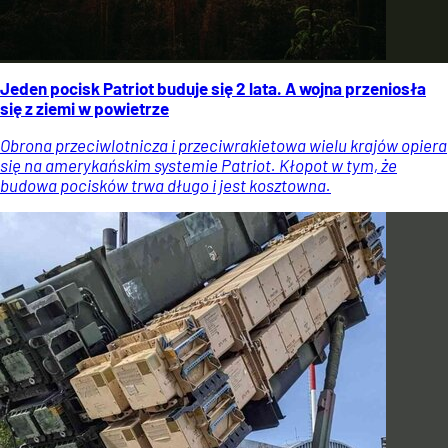
Jeden pocisk Patriot buduje się 2 lata. A wojna przeniosła
się z ziemi w powietrze
Obrona przeciwlotnicza i przeciwrakietowa wielu krajów opiera
się na amerykańskim systemie Patriot. Kłopot w tym, że
budowa pocisków trwa długo i jest kosztowna.