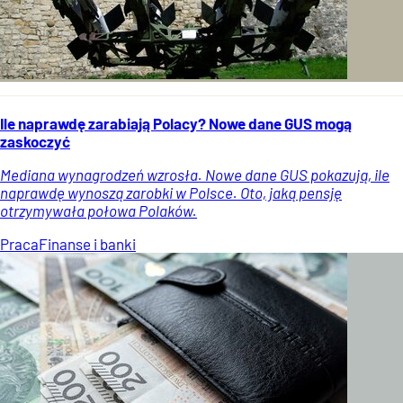
Ile naprawdę zarabiają Polacy? Nowe dane GUS mogą
zaskoczyć
Mediana wynagrodzeń wzrosła. Nowe dane GUS pokazują, ile
naprawdę wynoszą zarobki w Polsce. Oto, jaką pensję
otrzymywała połowa Polaków.
Praca
Finanse i banki