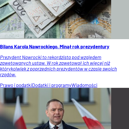
Bilans Karola Nawrockiego. Minął rok prezydentury
Prezydent Nawrocki to rekordzista pod względem
zawetowanych ustaw. W rok zawetował ich więcej niż
którykolwiek z poprzednich prezydentów w czasie swoich
rządów.
Prawo i podatki
Dodatki i programy
Wiadomości