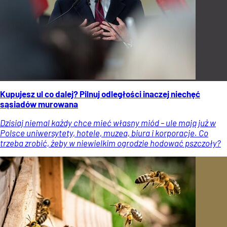
Kupujesz ul co dalej? Pilnuj odległości inaczej niechęć
sąsiadów murowana
Dzisiaj niemal każdy chce mieć własny miód – ule mają już w
Polsce uniwersytety, hotele, muzea, biura i korporacje. Co
trzeba zrobić, żeby w niewielkim ogrodzie hodować pszczoły?