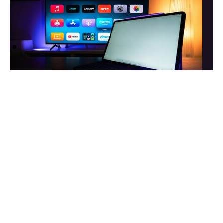
Telemarketer znowu dzwoni? Powiedz jedno zdanie
i zakończ rozmowę
Telefon od telemarketera potrafi zirytować każdego. Są
jednak proste sposoby, aby szybko zakończyć rozmowę i
ograniczyć kolejne kontakty.
Handel
Porady