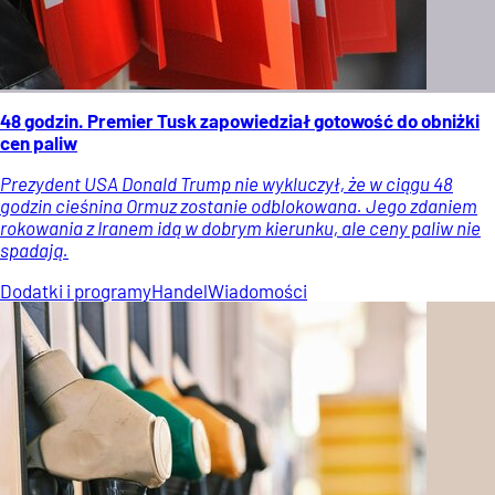
48 godzin. Premier Tusk zapowiedział gotowość do obniżki
cen paliw
Prezydent USA Donald Trump nie wykluczył, że w ciągu 48
godzin cieśnina Ormuz zostanie odblokowana. Jego zdaniem
rokowania z Iranem idą w dobrym kierunku, ale ceny paliw nie
spadają.
Dodatki i programy
Handel
Wiadomości