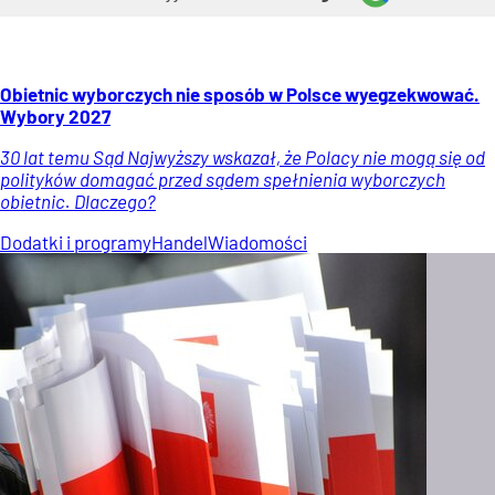
Obietnic wyborczych nie sposób w Polsce wyegzekwować.
Wybory 2027
30 lat temu Sąd Najwyższy wskazał, że Polacy nie mogą się od
polityków domagać przed sądem spełnienia wyborczych
obietnic. Dlaczego?
Dodatki i programy
Handel
Wiadomości