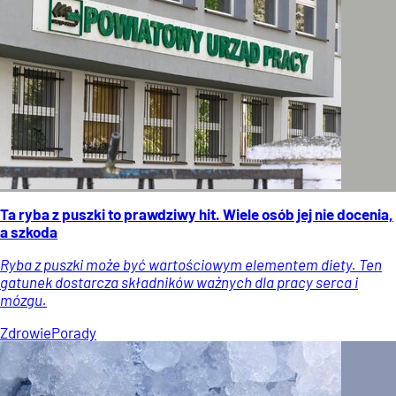
Ta ryba z puszki to prawdziwy hit. Wiele osób jej nie docenia,
a szkoda
Ryba z puszki może być wartościowym elementem diety. Ten
gatunek dostarcza składników ważnych dla pracy serca i
mózgu.
Zdrowie
Porady