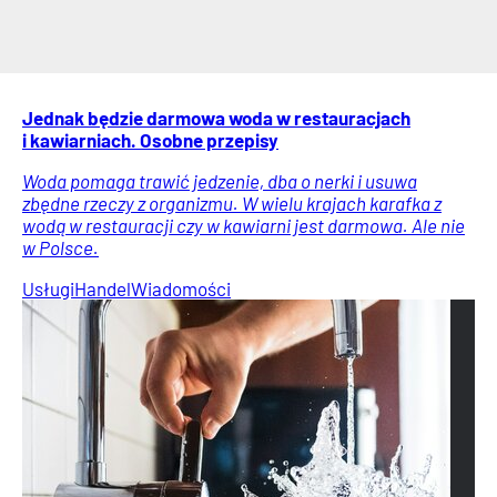
Jednak będzie darmowa woda w restauracjach
i kawiarniach. Osobne przepisy
Woda pomaga trawić jedzenie, dba o nerki i usuwa
zbędne rzeczy z organizmu. W wielu krajach karafka z
wodą w restauracji czy w kawiarni jest darmowa. Ale nie
w Polsce.
Usługi
Handel
Wiadomości