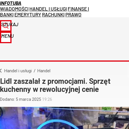
INFOTUBA
WIADOMOŚCI
HANDEL I USŁUGI
FINANSE I
BANKI
EMERYTURY
RACHUNKI
PRAWO
SZUKAJ
MENU
Handel i usługi
/
Handel
Lidl zaszalał z promocjami. Sprzęt
kuchenny w rewolucyjnej cenie
Dodano:
5
marca
2025
19:26