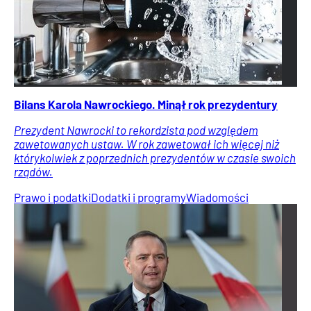
Bilans Karola Nawrockiego. Minął rok prezydentury
Prezydent Nawrocki to rekordzista pod względem
zawetowanych ustaw. W rok zawetował ich więcej niż
którykolwiek z poprzednich prezydentów w czasie swoich
rządów.
Prawo i podatki
Dodatki i programy
Wiadomości