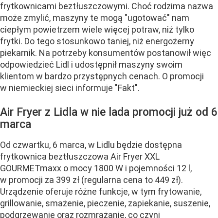
frytkownicami beztłuszczowymi. Choć rodzima nazwa
może zmylić, maszyny te mogą "ugotować" nam
ciepłym powietrzem wiele więcej potraw, niż tylko
frytki. Do tego stosunkowo taniej, niż energożerny
piekarnik. Na potrzeby konsumentów postanowił więc
odpowiedzieć Lidl i udostępnił maszyny swoim
klientom w bardzo przystępnych cenach. O promocji
w niemieckiej sieci informuje "Fakt".
Air Fryer z Lidla w nie lada promocji już od 6
marca
Od czwartku, 6 marca, w Lidlu będzie dostępna
frytkownica beztłuszczowa Air Fryer XXL
GOURMETmaxx o mocy 1800 W i pojemności 12 l,
w promocji za 399 zł (regularna cena to 449 zł).
Urządzenie oferuje różne funkcje, w tym frytowanie,
grillowanie, smażenie, pieczenie, zapiekanie, suszenie,
podgrzewanie oraz rozmrażanie, co czyni