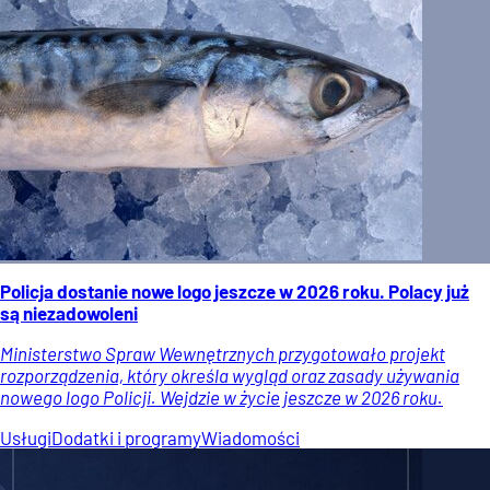
Policja dostanie nowe logo jeszcze w 2026 roku. Polacy już
są niezadowoleni
Ministerstwo Spraw Wewnętrznych przygotowało projekt
rozporządzenia, który określa wygląd oraz zasady używania
nowego logo Policji. Wejdzie w życie jeszcze w 2026 roku.
Usługi
Dodatki i programy
Wiadomości