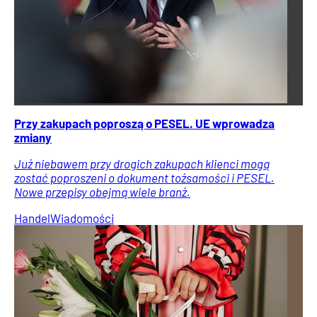
Przy zakupach poproszą o PESEL. UE wprowadza
zmiany
Już niebawem przy drogich zakupach klienci mogą
zostać poproszeni o dokument tożsamości i PESEL.
Nowe przepisy obejmą wiele branż.
Handel
Wiadomości