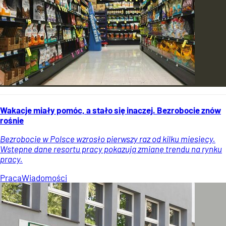
Wakacje miały pomóc, a stało się inaczej. Bezrobocie znów
rośnie
Bezrobocie w Polsce wzrosło pierwszy raz od kilku miesięcy.
Wstępne dane resortu pracy pokazują zmianę trendu na rynku
pracy.
Praca
Wiadomości