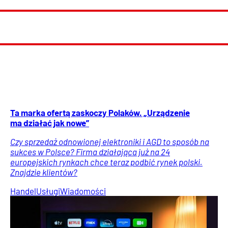
Ta marka ofertą zaskoczy Polaków. „Urządzenie
ma działać jak nowe”
Czy sprzedaż odnowionej elektroniki i AGD to sposób na
sukces w Polsce? Firma działająca już na 24
europejskich rynkach chce teraz podbić rynek polski.
Znajdzie klientów?
Handel
Usługi
Wiadomości