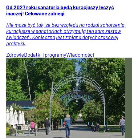
Od 2027 roku sanatoria będą kuracjuszy leczyć
inaczej! Celowane zabiegi
Nie może być tak, że bez względu na rodzaj schorzenia,
kuracjusze w sanatoriach otrzymują ten sam zestaw
świadczeń. Konieczna jest zmiana dotychczasowej
praktyki.
Zdrowie
Dodatki i programy
Wiadomości