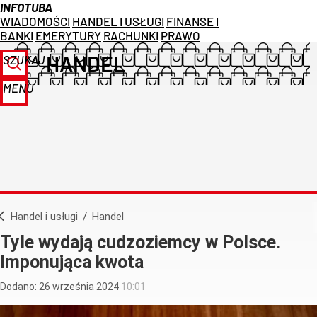
INFOTUBA
WIADOMOŚCI
HANDEL I USŁUGI
FINANSE I
BANKI
EMERYTURY
RACHUNKI
PRAWO
HANDEL
SZUKAJ
MENU
Handel i usługi
/
Handel
Tyle wydają cudzoziemcy w Polsce.
Imponująca kwota
Dodano:
26
września
2024
10:01