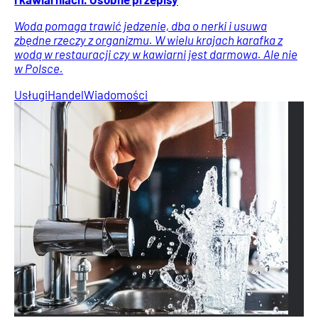
Woda pomaga trawić jedzenie, dba o nerki i usuwa
zbędne rzeczy z organizmu. W wielu krajach karafka z
wodą w restauracji czy w kawiarni jest darmowa. Ale nie
w Polsce.
Usługi
Handel
Wiadomości