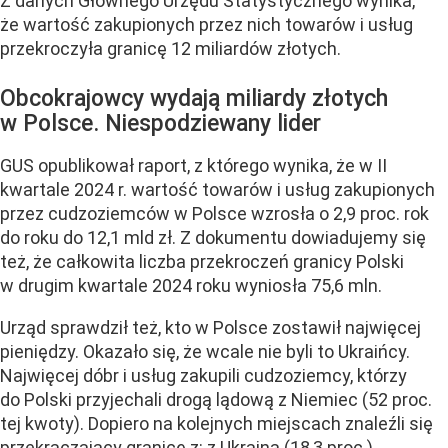
Z danych Głównego Urzędu Statystycznego wynika,
że wartość zakupionych przez nich towarów i usług
przekroczyła granicę 12 miliardów złotych.
Obcokrajowcy wydają miliardy złotych
w Polsce. Niespodziewany lider
GUS opublikował raport, z którego wynika, że w II
kwartale 2024 r. wartość towarów i usług zakupionych
przez cudzoziemców w Polsce wzrosła o 2,9 proc. rok
do roku do 12,1 mld zł. Z dokumentu dowiadujemy się
też, że całkowita liczba przekroczeń granicy Polski
w drugim kwartale 2024 roku wyniosła 75,6 mln.
Urząd sprawdził też, kto w Polsce zostawił najwięcej
pieniędzy. Okazało się, że wcale nie byli to Ukraińcy.
Najwięcej dóbr i usług zakupili cudzoziemcy, którzy
do Polski przyjechali drogą lądową z Niemiec (52 proc.
tej kwoty). Dopiero na kolejnych miejscach znaleźli się
przekraczający granicę z: z Ukrainą (18,3 proc.),