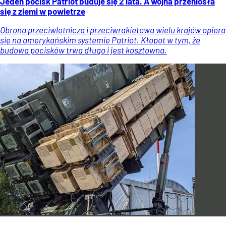
Jeden pocisk Patriot buduje się 2 lata. A wojna przeniosła
się z ziemi w powietrze
Obrona przeciwlotnicza i przeciwrakietowa wielu krajów opiera
się na amerykańskim systemie Patriot. Kłopot w tym, że
budowa pocisków trwa długo i jest kosztowna.