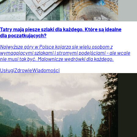
Tatry mają piesze szlaki dla każdego. Które są idealne
dla początkujących?
Najwyższe góry w Polsce kojarzą się wielu osobom z
wymagającymi szlakami i stromymi podejściami – ale wcale
nie musi tak być. Malownicze wędrówki dla każdego.
Usługi
Zdrowie
Wiadomości