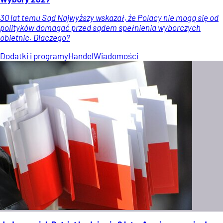
30 lat temu Sąd Najwyższy wskazał, że Polacy nie mogą się od
polityków domagać przed sądem spełnienia wyborczych
obietnic. Dlaczego?
Dodatki i programy
Handel
Wiadomości