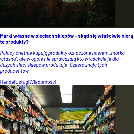
Marki własne w sieciach sklepów – skąd się właściwie biorą
te produkty?
Polacy chętnie kupują produkty oznaczone hasłem „marka
własna”, ale w ogóle nie sprawdzają kto właściwie je dla
dużych sieci sklepów produkuje. Często znają tych
producentów.
Handel
Usługi
Wiadomości