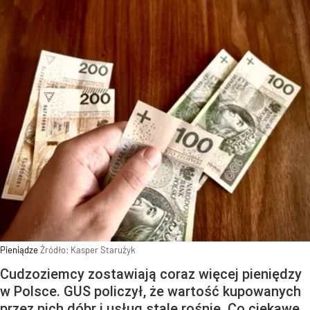
Pieniądze
Źródło:
Kasper Starużyk
Cudzoziemcy zostawiają coraz więcej pieniędzy
w Polsce. GUS policzył, że wartość kupowanych
przez nich dóbr i usług stale rośnie. Co ciekawe,