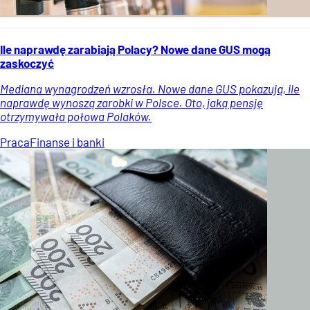
Ile naprawdę zarabiają Polacy? Nowe dane GUS mogą
zaskoczyć
Mediana wynagrodzeń wzrosła. Nowe dane GUS pokazują, ile
naprawdę wynoszą zarobki w Polsce. Oto, jaką pensję
otrzymywała połowa Polaków.
Praca
Finanse i banki