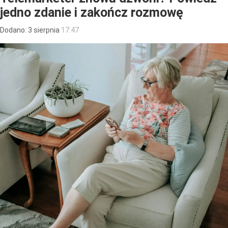
jedno zdanie i zakończ rozmowę
Dodano:
3
sierpnia
17:47