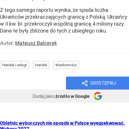
Z tego samego raportu wynika, że spada liczba
Ukraińców przekraczających granicę z Polską. Ukraińcy
w II kw. br. przekroczyli wspólną granicę 4 miliony razy.
Dane te były zbliżone do tych z ubiegłego roku.
Autor:
Mateusz Balcerek
Handel i usługi
Handel
Wiadomości
UDOSTĘPNIJ
Dodaj jako
źródło w Google
Obietnic wyborczych nie sposób w Polsce wyegzekwować.
Wybory 2027