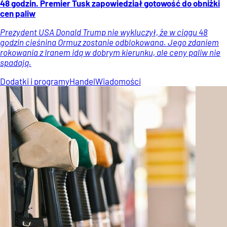
48 godzin. Premier Tusk zapowiedział gotowość do obniżki
cen paliw
Prezydent USA Donald Trump nie wykluczył, że w ciągu 48
godzin cieśnina Ormuz zostanie odblokowana. Jego zdaniem
rokowania z Iranem idą w dobrym kierunku, ale ceny paliw nie
spadają.
Dodatki i programy
Handel
Wiadomości