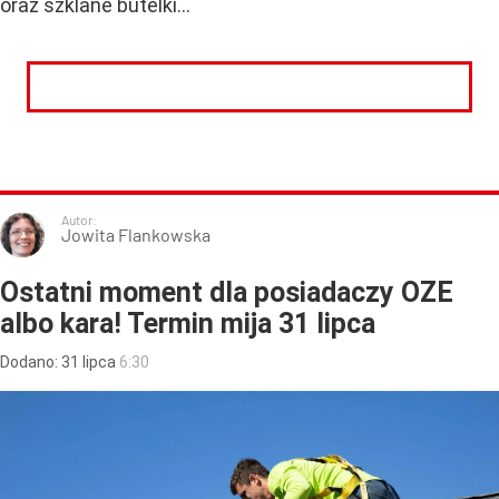
oraz szklane butelki...
CZYTAJ DALEJ
Autor:
Jowita Flankowska
Ostatni moment dla posiadaczy OZE
albo kara! Termin mija 31 lipca
Dodano:
31
lipca
6:30