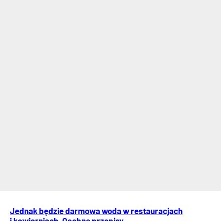
Jednak będzie darmowa woda w restauracjach
i kawiarniach. Osobne przepisy