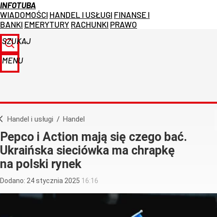
INFOTUBA
WIADOMOŚCI
HANDEL I USŁUGI
FINANSE I
BANKI
EMERYTURY
RACHUNKI
PRAWO
SZUKAJ
MENU
Handel i usługi
/
Handel
Pepco i Action mają się czego bać.
Ukraińska sieciówka ma chrapkę
na polski rynek
Dodano:
24
stycznia
2025
16:16