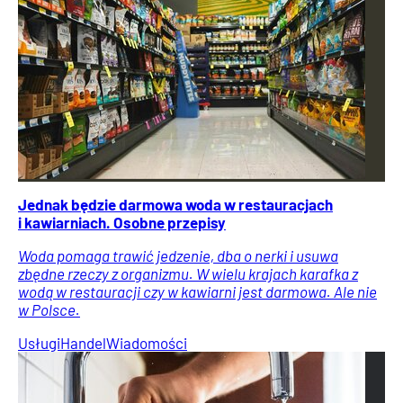
Jednak będzie darmowa woda w restauracjach
i kawiarniach. Osobne przepisy
Woda pomaga trawić jedzenie, dba o nerki i usuwa
zbędne rzeczy z organizmu. W wielu krajach karafka z
wodą w restauracji czy w kawiarni jest darmowa. Ale nie
w Polsce.
Usługi
Handel
Wiadomości