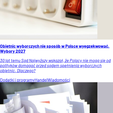
Obietnic wyborczych nie sposób w Polsce wyegzekwować.
Wybory 2027
30 lat temu Sąd Najwyższy wskazał, że Polacy nie mogą się od
polityków domagać przed sądem spełnienia wyborczych
obietnic. Dlaczego?
Dodatki i programy
Handel
Wiadomości