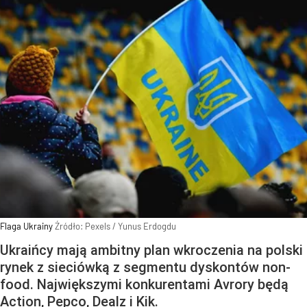
Flaga Ukrainy
Źródło:
Pexels
/
Yunus Erdogdu
Ukraińcy mają ambitny plan wkroczenia na polski
rynek z sieciówką z segmentu dyskontów non-
food. Największymi konkurentami Avrory będą
Action, Pepco, Dealz i Kik.