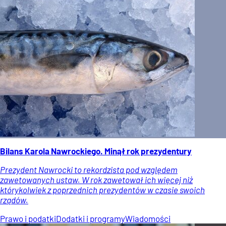
Bilans Karola Nawrockiego. Minął rok prezydentury
Prezydent Nawrocki to rekordzista pod względem
zawetowanych ustaw. W rok zawetował ich więcej niż
którykolwiek z poprzednich prezydentów w czasie swoich
rządów.
Prawo i podatki
Dodatki i programy
Wiadomości