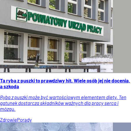
Ta ryba z puszki to prawdziwy hit. Wiele osób jej nie docenia,
a szkoda
Ryba z puszki może być wartościowym elementem diety. Ten
gatunek dostarcza składników ważnych dla pracy serca i
mózgu.
Zdrowie
Porady