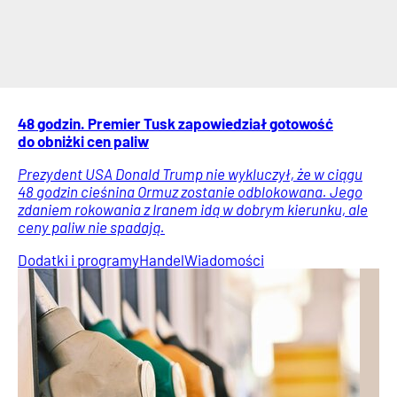
48 godzin. Premier Tusk zapowiedział gotowość
do obniżki cen paliw
Prezydent USA Donald Trump nie wykluczył, że w ciągu
48 godzin cieśnina Ormuz zostanie odblokowana. Jego
zdaniem rokowania z Iranem idą w dobrym kierunku, ale
ceny paliw nie spadają.
Dodatki i programy
Handel
Wiadomości