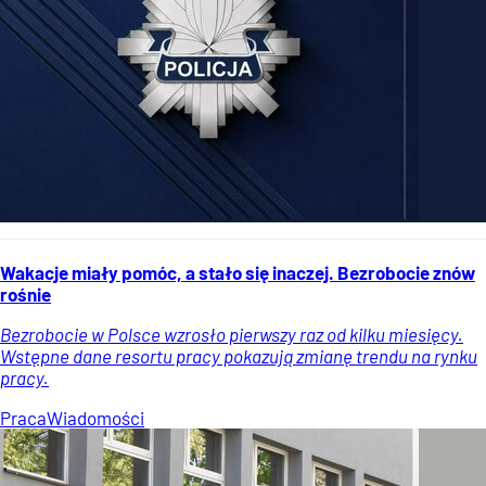
Wakacje miały pomóc, a stało się inaczej. Bezrobocie znów
rośnie
Bezrobocie w Polsce wzrosło pierwszy raz od kilku miesięcy.
Wstępne dane resortu pracy pokazują zmianę trendu na rynku
pracy.
Praca
Wiadomości