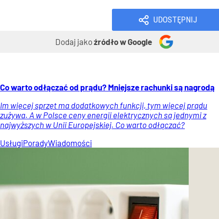
UDOSTĘPNIJ
Dodaj jako
źródło w Google
Co warto odłączać od prądu? Mniejsze rachunki są nagrodą
Im więcej sprzęt ma dodatkowych funkcji, tym więcej prądu
zużywa. A w Polsce ceny energii elektrycznych są jednymi z
najwyższych w Unii Europejskiej. Co warto odłączać?
Usługi
Porady
Wiadomości