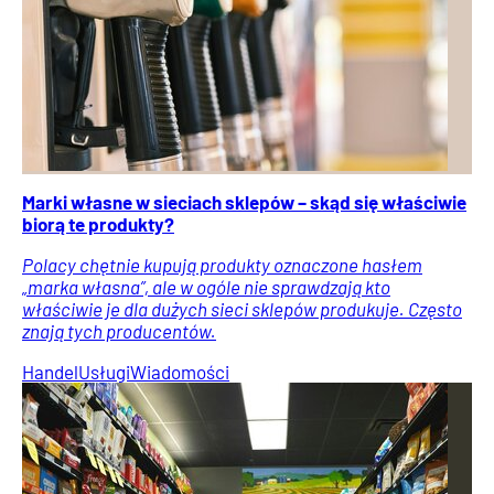
Marki własne w sieciach sklepów – skąd się właściwie
biorą te produkty?
Polacy chętnie kupują produkty oznaczone hasłem
„marka własna”, ale w ogóle nie sprawdzają kto
właściwie je dla dużych sieci sklepów produkuje. Często
znają tych producentów.
Handel
Usługi
Wiadomości