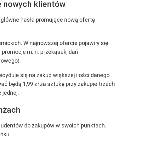
e nowych klientów
to główne hasła promujące nową ofertę
mickich. W najnowszej ofercie pojawiły się
 promocje m.in. przekąsek, dań
towego).
cyduje się na zakup większej ilości danego
ć będą 1,99 zł za sztukę przy zakupie trzech
 jednej.
anżach
 studentów do zakupów w swoich punktach.
nku.