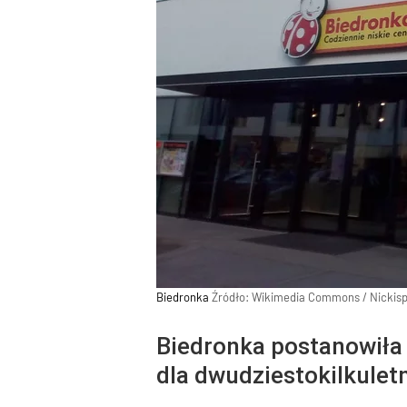
Biedronka
Źródło:
Wikimedia Commons
/
Nickis
Biedronka postanowiła i
dla dwudziestokilkulet