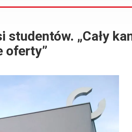
si studentów. „Cały k
 oferty”