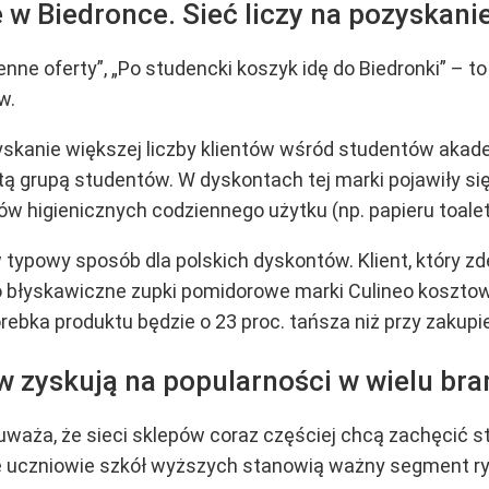
 w Biedronce. Sieć liczy na pozyskani
nne oferty”, „Po studencki koszyk idę do Biedronki” – 
w.
yskanie większej liczby klientów wśród studentów akade
ą grupą studentów. W dyskontach tej marki pojawiły się
ów higienicznych codziennego użytku (np. papieru toale
ypowy sposób dla polskich dyskontów. Klient, który zde
o błyskawiczne zupki pomidorowe marki Culineo kosztowa
ebka produktu będzie o 23 proc. tańsza niż przy zakupie
 zyskują na popularności w wielu br
uważa, że sieci sklepów coraz częściej chcą zachęcić
e uczniowie szkół wyższych stanowią ważny segment ry