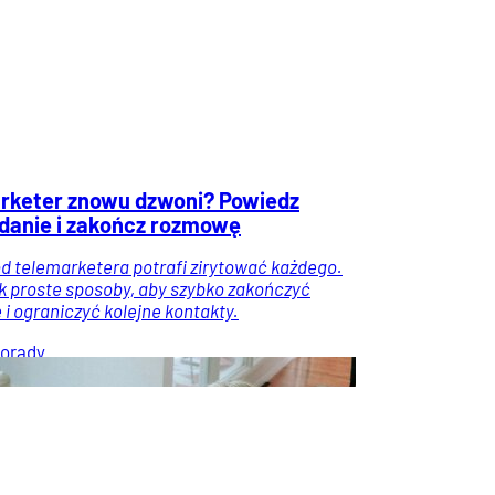
rketer znowu dzwoni? Powiedz
zdanie i zakończ rozmowę
od telemarketera potrafi zirytować każdego.
k proste sposoby, aby szybko zakończyć
i ograniczyć kolejne kontakty.
orady