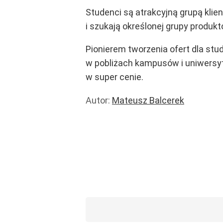
Studenci są atrakcyjną grupą klien
i szukają określonej grupy produkt
Pionierem tworzenia ofert dla st
w pobliżach kampusów i uniwersyte
w super cenie.
Autor:
Mateusz Balcerek
Handel i usługi
Handel
Rachunki
Wiadomości