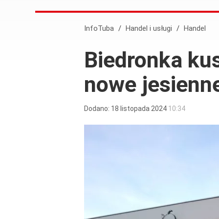
InfoTuba
/
Handel i usługi
/
Handel
Biedronka ku
nowe jesienne
Dodano:
18
listopada
2024
10:34