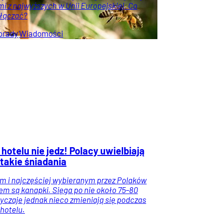
mi z najwyższych w Unii Europejskiej. Co
łączać?
orady
Wiadomości
hotelu nie jedz! Polacy uwielbiają
takie śniadania
m i najczęściej wybieranym przez Polaków
em są kanapki. Sięga po nie około 75–80
yczaje jednak nieco zmieniają się podczas
 hotelu.