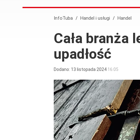
InfoTuba
/
Handel i usługi
/
Handel
Cała branża l
upadłość
Dodano:
13
listopada
2024
16:05