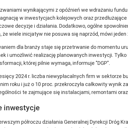
zwaniami wynikającymi z opóźnień we wdrażaniu fundu
stagnację w inwestycjach kolejowych oraz przedłużające
luczowe decyzje i działania. Dodatkowo, ogólne spowoln
 że wiele inicjatyw nie posuwa się naprzód, mówi jeden 
aniem dla branży staje się przetrwanie do momentu u
nek i umożliwić realizację planowanych inwestycji. Tyl
sformacji, której pilnie wymaga, informuje "DGP".
esięcy 2024 r. liczba niewypłacalnych firm w sektorze 
m roku i już o 10 proc. przekroczyła całkowity wynik za
ególności te zajmujące się instalacjami, remontami or
e inwestycje
rwszym półroczu działania Generalnej Dyrekcji Dróg Kr