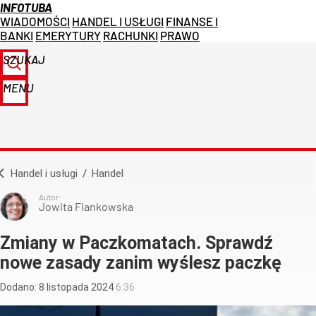
INFOTUBA
WIADOMOŚCI
HANDEL I USŁUGI
FINANSE I
BANKI
EMERYTURY
RACHUNKI
PRAWO
SZUKAJ
MENU
Handel i usługi
/
Handel
Autor:
Jowita Flankowska
Zmiany w Paczkomatach. Sprawdź
nowe zasady zanim wyślesz paczkę
Dodano:
8
listopada
2024
6:36