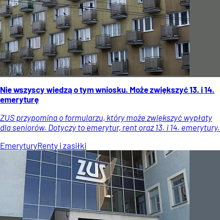
Nie wszyscy wiedzą o tym wniosku. Może zwiększyć 13. i 14.
emeryturę
ZUS przypomina o formularzu, który może zwiększyć wypłaty
dla seniorów. Dotyczy to emerytur, rent oraz 13. i 14. emerytury.
Emerytury
Renty i zasiłki