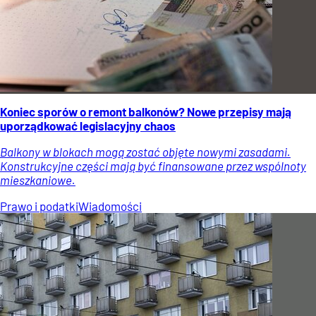
Koniec sporów o remont balkonów? Nowe przepisy mają
uporządkować legislacyjny chaos
Balkony w blokach mogą zostać objęte nowymi zasadami.
Konstrukcyjne części mają być finansowane przez wspólnoty
mieszkaniowe.
Prawo i podatki
Wiadomości