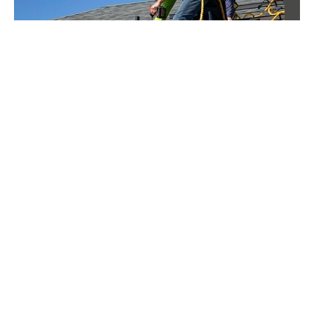
Od słynnych pokazów mody do galerii handlowych
w Polsce. Victoria’s Secret otwiera kolejny sklep
Słynna marka bielizny i kosmetyków pojawi się w
kolejnym polskim mieście. Victoria’s Secret już
niebawem otworzy swój nowy sklep
Wiadomości
Handel