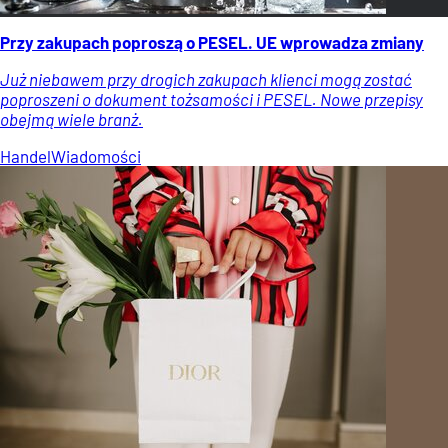
Przy zakupach poproszą o PESEL. UE wprowadza zmiany
Już niebawem przy drogich zakupach klienci mogą zostać
poproszeni o dokument tożsamości i PESEL. Nowe przepisy
obejmą wiele branż.
Handel
Wiadomości