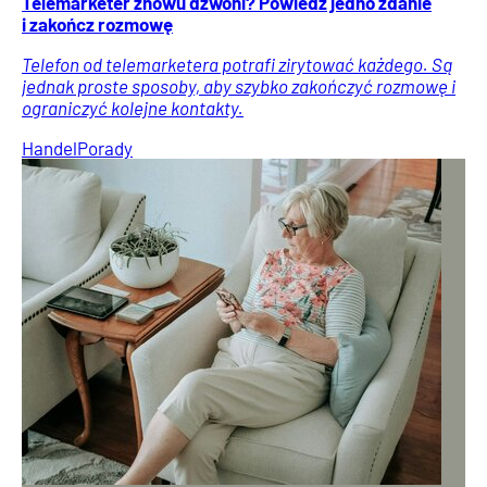
Telemarketer znowu dzwoni? Powiedz jedno zdanie
i zakończ rozmowę
Telefon od telemarketera potrafi zirytować każdego. Są
jednak proste sposoby, aby szybko zakończyć rozmowę i
ograniczyć kolejne kontakty.
Handel
Porady