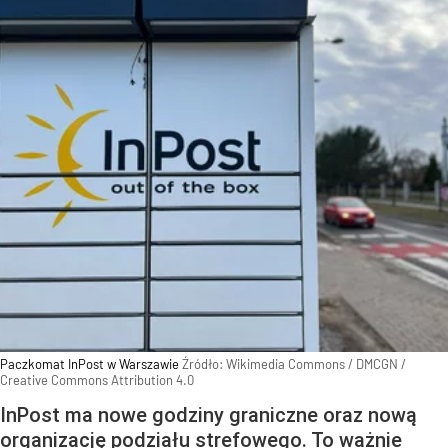
Paczkomat InPost w Warszawie
Źródło:
Wikimedia Commons
/
DMCGN /
Creative Commons Attribution 4.0
InPost ma nowe godziny graniczne oraz nową
organizację podziału strefowego. To ważnie