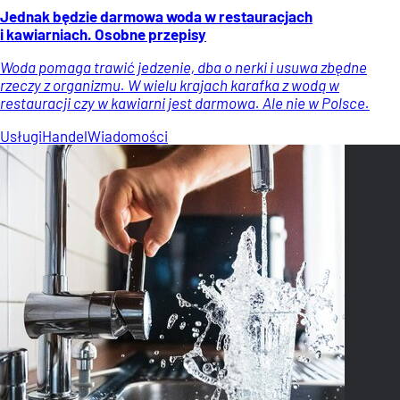
Jednak będzie darmowa woda w restauracjach
i kawiarniach. Osobne przepisy
Woda pomaga trawić jedzenie, dba o nerki i usuwa zbędne
rzeczy z organizmu. W wielu krajach karafka z wodą w
restauracji czy w kawiarni jest darmowa. Ale nie w Polsce.
Usługi
Handel
Wiadomości