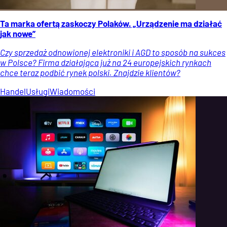
Ta marka ofertą zaskoczy Polaków. „Urządzenie ma działać
jak nowe”
Czy sprzedaż odnowionej elektroniki i AGD to sposób na sukces
w Polsce? Firma działająca już na 24 europejskich rynkach
chce teraz podbić rynek polski. Znajdzie klientów?
Handel
Usługi
Wiadomości