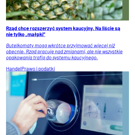
Rząd chce rozszerzyć system kaucyjny. Na liście są
nie tylko „małpki”
Butelkomaty mogą wkrótce przyjmować więcej niż
obecnie. Rząd pracuje nad zmianami, ale nie wszystkie
opakowania trafią do systemu kaucyjnego.
Handel
Prawo i podatki