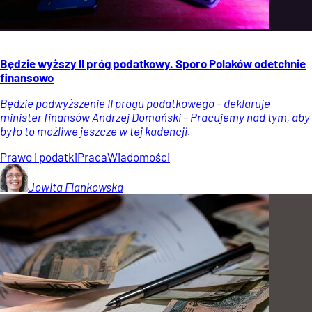
Będzie wyższy II próg podatkowy. Sporo Polaków odetchnie
finansowo
Będzie podwyższenie II progu podatkowego – deklaruje
minister finansów Andrzej Domański – Pracujemy nad tym, aby
było to możliwe jeszcze w tej kadencji.
Prawo i podatki
Praca
Wiadomości
Jowita
Flankowska