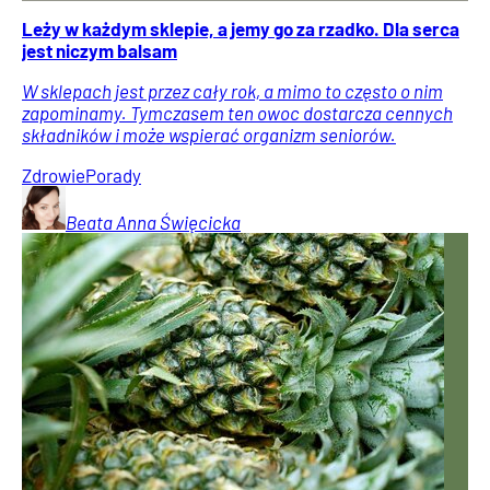
Leży w każdym sklepie, a jemy go za rzadko. Dla serca
jest niczym balsam
W sklepach jest przez cały rok, a mimo to często o nim
zapominamy. Tymczasem ten owoc dostarcza cennych
składników i może wspierać organizm seniorów.
Zdrowie
Porady
Beata Anna
Święcicka