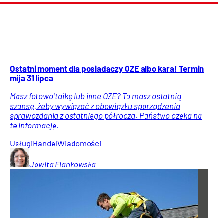
Ostatni moment dla posiadaczy OZE albo kara! Termin
mija 31 lipca
Masz fotowoltaikę lub inne OZE? To masz ostatnią
szansę, żeby wywiązać z obowiązku sporządzenia
sprawozdania z ostatniego półrocza. Państwo czeka na
te informację.
Usługi
Handel
Wiadomości
Jowita
Flankowska