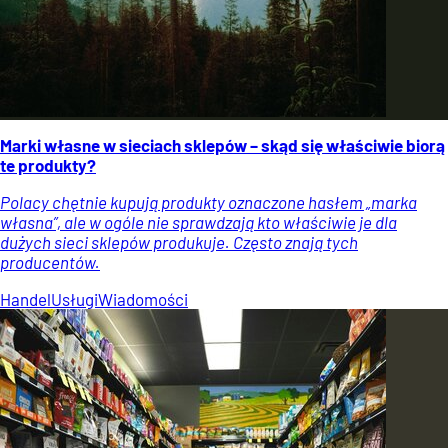
Marki własne w sieciach sklepów – skąd się właściwie biorą
te produkty?
Polacy chętnie kupują produkty oznaczone hasłem „marka
własna”, ale w ogóle nie sprawdzają kto właściwie je dla
dużych sieci sklepów produkuje. Często znają tych
producentów.
Handel
Usługi
Wiadomości