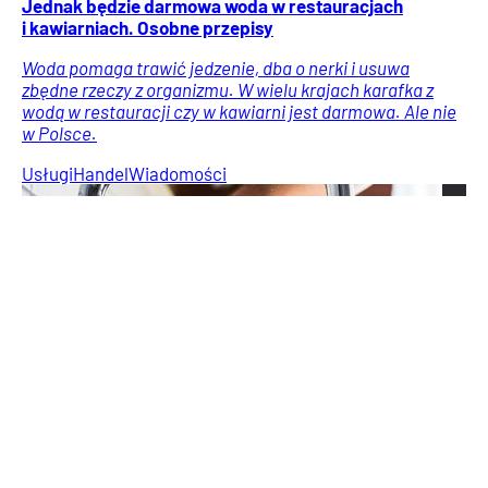
Jednak będzie darmowa woda w restauracjach
i kawiarniach. Osobne przepisy
Woda pomaga trawić jedzenie, dba o nerki i usuwa
zbędne rzeczy z organizmu. W wielu krajach karafka z
wodą w restauracji czy w kawiarni jest darmowa. Ale nie
w Polsce.
Usługi
Handel
Wiadomości