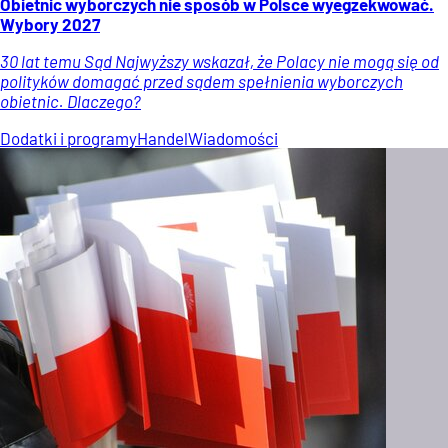
Obietnic wyborczych nie sposób w Polsce wyegzekwować.
Wybory 2027
30 lat temu Sąd Najwyższy wskazał, że Polacy nie mogą się od
polityków domagać przed sądem spełnienia wyborczych
obietnic. Dlaczego?
Dodatki i programy
Handel
Wiadomości