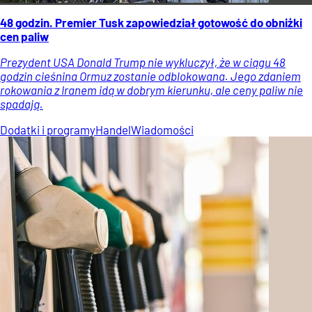
48 godzin. Premier Tusk zapowiedział gotowość do obniżki
cen paliw
Prezydent USA Donald Trump nie wykluczył, że w ciągu 48
godzin cieśnina Ormuz zostanie odblokowana. Jego zdaniem
rokowania z Iranem idą w dobrym kierunku, ale ceny paliw nie
spadają.
Dodatki i programy
Handel
Wiadomości