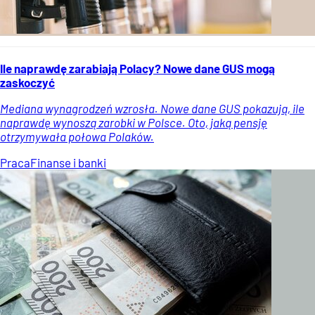
Ile naprawdę zarabiają Polacy? Nowe dane GUS mogą
zaskoczyć
Mediana wynagrodzeń wzrosła. Nowe dane GUS pokazują, ile
naprawdę wynoszą zarobki w Polsce. Oto, jaką pensję
otrzymywała połowa Polaków.
Praca
Finanse i banki