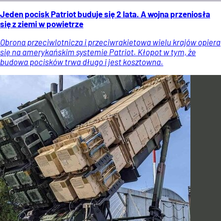
Jeden pocisk Patriot buduje się 2 lata. A wojna przeniosła
się z ziemi w powietrze
Obrona przeciwlotnicza i przeciwrakietowa wielu krajów opiera
się na amerykańskim systemie Patriot. Kłopot w tym, że
budowa pocisków trwa długo i jest kosztowna.