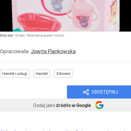
Dolly star
/ Źródło:
Materiały prasowe
/
Action
Opracowała:
Jowita Flankowska
Handel i usługi
Handel
Zdrowie
UDOSTĘPNIJ
Dodaj jako
źródło w Google