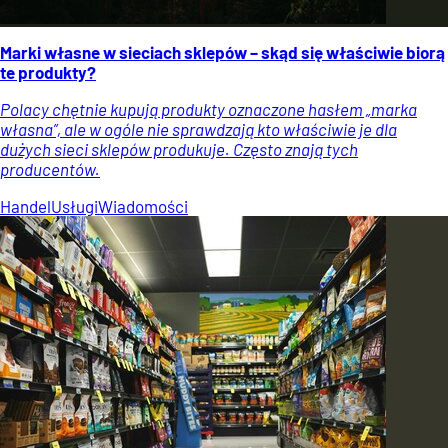
Marki własne w sieciach sklepów – skąd się właściwie biorą
te produkty?
Polacy chętnie kupują produkty oznaczone hasłem „marka
własna”, ale w ogóle nie sprawdzają kto właściwie je dla
dużych sieci sklepów produkuje. Często znają tych
producentów.
Handel
Usługi
Wiadomości