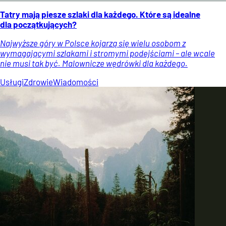
Tatry mają piesze szlaki dla każdego. Które są idealne
dla początkujących?
Najwyższe góry w Polsce kojarzą się wielu osobom z
wymagającymi szlakami i stromymi podejściami – ale wcale
nie musi tak być. Malownicze wędrówki dla każdego.
Usługi
Zdrowie
Wiadomości