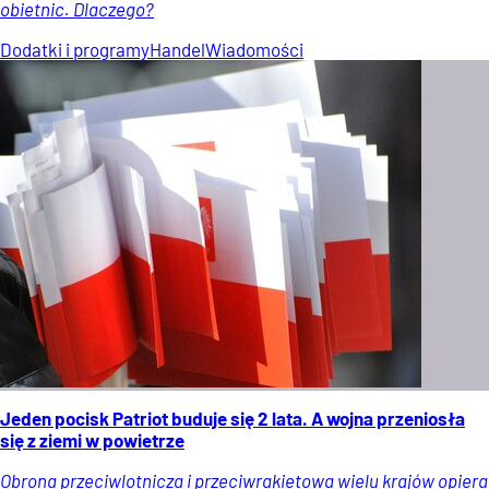
obietnic. Dlaczego?
Dodatki i programy
Handel
Wiadomości
Jeden pocisk Patriot buduje się 2 lata. A wojna przeniosła
się z ziemi w powietrze
Obrona przeciwlotnicza i przeciwrakietowa wielu krajów opiera