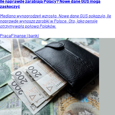
Ile naprawdę zarabiają Polacy? Nowe dane GUS mogą
zaskoczyć
Mediana wynagrodzeń wzrosła. Nowe dane GUS pokazują, ile
naprawdę wynoszą zarobki w Polsce. Oto, jaką pensję
otrzymywała połowa Polaków.
Praca
Finanse i banki