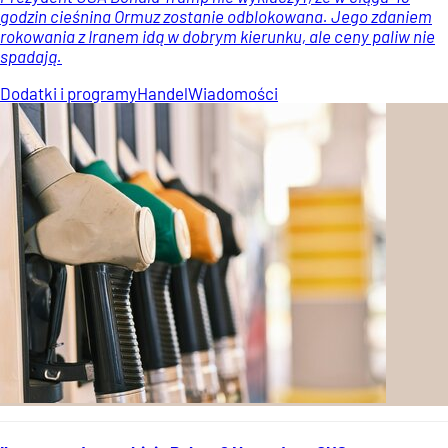
godzin cieśnina Ormuz zostanie odblokowana. Jego zdaniem
rokowania z Iranem idą w dobrym kierunku, ale ceny paliw nie
spadają.
Dodatki i programy
Handel
Wiadomości