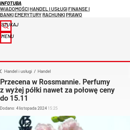
INFOTUBA
WIADOMOŚCI
HANDEL I USŁUGI
FINANSE I
BANKI
EMERYTURY
RACHUNKI
PRAWO
SZUKAJ
MENU
Handel i usługi
/
Handel
Przecena w Rossmannie. Perfumy
z wyżej półki nawet za połowę ceny
do 15.11
Dodano:
4
listopada
2024
15:25