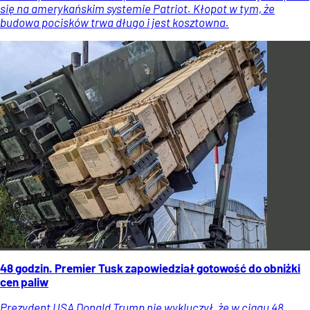
się na amerykańskim systemie Patriot. Kłopot w tym, że
budowa pocisków trwa długo i jest kosztowna.
48 godzin. Premier Tusk zapowiedział gotowość do obniżki
cen paliw
Prezydent USA Donald Trump nie wykluczył, że w ciągu 48