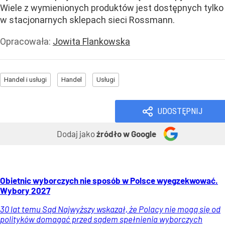
Wiele z wymienionych produktów jest dostępnych tylko
w stacjonarnych sklepach sieci Rossmann.
Opracowała:
Jowita Flankowska
Handel i usługi
Handel
Usługi
UDOSTĘPNIJ
Dodaj jako
źródło w Google
Obietnic wyborczych nie sposób w Polsce wyegzekwować.
Wybory 2027
30 lat temu Sąd Najwyższy wskazał, że Polacy nie mogą się od
polityków domagać przed sądem spełnienia wyborczych