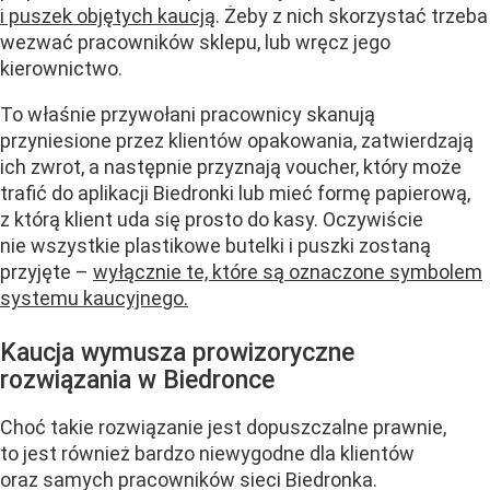
i puszek objętych kaucją
. Żeby z nich skorzystać trzeba
wezwać pracowników sklepu, lub wręcz jego
kierownictwo.
To właśnie przywołani pracownicy skanują
przyniesione przez klientów opakowania, zatwierdzają
ich zwrot, a następnie przyznają voucher, który może
trafić do aplikacji Biedronki lub mieć formę papierową,
z którą klient uda się prosto do kasy. Oczywiście
nie wszystkie plastikowe butelki i puszki zostaną
przyjęte –
wyłącznie te, które są oznaczone symbolem
systemu kaucyjnego.
Kaucja wymusza prowizoryczne
rozwiązania w Biedronce
Choć takie rozwiązanie jest dopuszczalne prawnie,
to jest również bardzo niewygodne dla klientów
oraz samych pracowników sieci Biedronka.