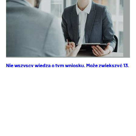
Nie wszyscy wiedzą o tym wniosku. Może zwiększyć 13.
i 14. emeryturę
ZUS przypomina o formularzu, który może zwiększyć
wypłaty dla seniorów. Dotyczy to emerytur, rent oraz 13. i
14. emerytury.
Emerytury
Renty i zasiłki