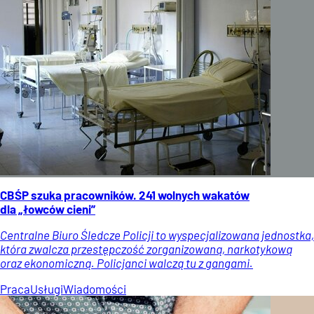
CBŚP szuka pracowników. 241 wolnych wakatów
dla „łowców cieni”
Centralne Biuro Śledcze Policji to wyspecjalizowana jednostka,
która zwalcza przestępczość zorganizowaną, narkotykową
oraz ekonomiczną. Policjanci walczą tu z gangami.
Praca
Usługi
Wiadomości