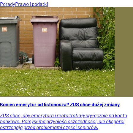
Porady
Prawo i podatki
Koniec emerytur od listonosza? ZUS chce dużej zmiany
ZUS chce, aby emerytura i renta trafiały wyłącznie na konto
bankowe. Pomysł ma przynieść oszczędności, ale eksperci
ostrzegają przed problemami części seniorów.