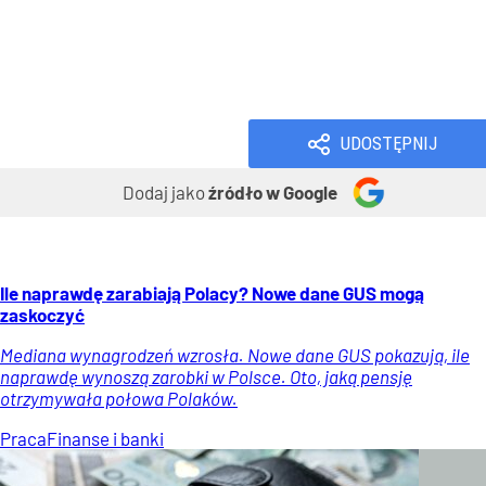
Handel i usługi
Handel
Usługi
Wiadomości
UDOSTĘPNIJ
Dodaj jako
źródło w Google
Ile naprawdę zarabiają Polacy? Nowe dane GUS mogą
zaskoczyć
Mediana wynagrodzeń wzrosła. Nowe dane GUS pokazują, ile
naprawdę wynoszą zarobki w Polsce. Oto, jaką pensję
otrzymywała połowa Polaków.
Praca
Finanse i banki