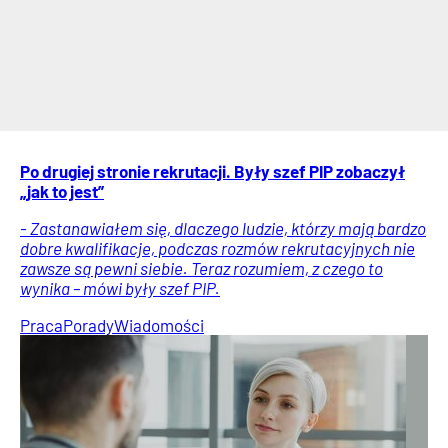
Po drugiej stronie rekrutacji. Były szef PIP zobaczył
„jak to jest”
- Zastanawiałem się, dlaczego ludzie, którzy mają bardzo
dobre kwalifikacje, podczas rozmów rekrutacyjnych nie
zawsze są pewni siebie. Teraz rozumiem, z czego to
wynika – mówi były szef PIP.
Praca
Porady
Wiadomości