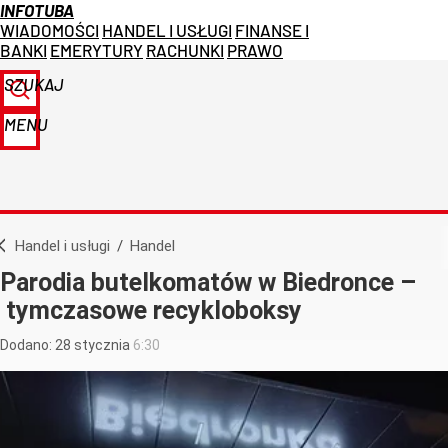
INFOTUBA
WIADOMOŚCI
HANDEL I USŁUGI
FINANSE I
BANKI
EMERYTURY
RACHUNKI
PRAWO
SZUKAJ
MENU
Handel i usługi
/
Handel
Parodia butelkomatów w Biedronce –
tymczasowe recykloboksy
Dodano:
28
stycznia
6:30