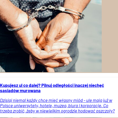
Kupujesz ul co dalej? Pilnuj odległości inaczej niechęć
sąsiadów murowana
Dzisiaj niemal każdy chce mieć własny miód – ule mają już w
Polsce uniwersytety, hotele, muzea, biura i korporacje. Co
trzeba zrobić, żeby w niewielkim ogrodzie hodować pszczoły?