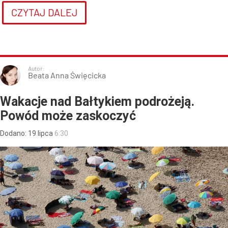
CZYTAJ DALEJ
Autor:
Beata Anna Święcicka
Wakacje nad Bałtykiem podrożeją.
Powód może zaskoczyć
Dodano:
19
lipca
6:30