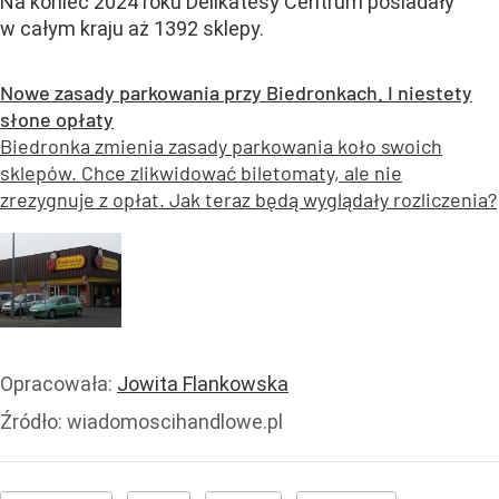
Na koniec 2024 roku Delikatesy Centrum posiadały
w całym kraju aż 1392 sklepy.
Nowe zasady parkowania przy Biedronkach. I niestety
słone opłaty
Biedronka zmienia zasady parkowania koło swoich
sklepów. Chce zlikwidować biletomaty, ale nie
zrezygnuje z opłat. Jak teraz będą wyglądały rozliczenia?
Opracowała:
Jowita Flankowska
Źródło:
wiadomoscihandlowe.pl