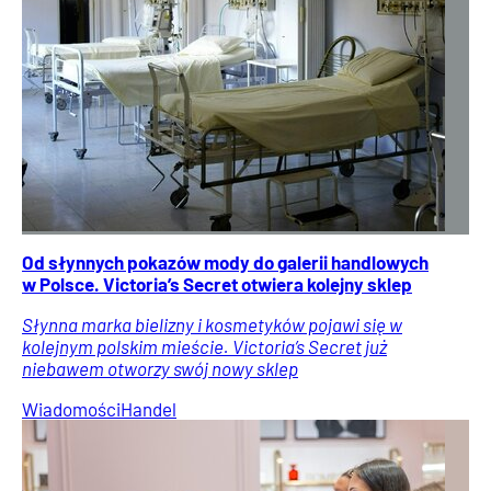
Od słynnych pokazów mody do galerii handlowych
w Polsce. Victoria’s Secret otwiera kolejny sklep
Słynna marka bielizny i kosmetyków pojawi się w
kolejnym polskim mieście. Victoria’s Secret już
niebawem otworzy swój nowy sklep
Wiadomości
Handel