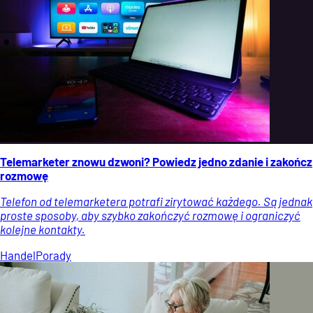
Telemarketer znowu dzwoni? Powiedz jedno zdanie i zakończ
rozmowę
Telefon od telemarketera potrafi zirytować każdego. Są jednak
proste sposoby, aby szybko zakończyć rozmowę i ograniczyć
kolejne kontakty.
Handel
Porady