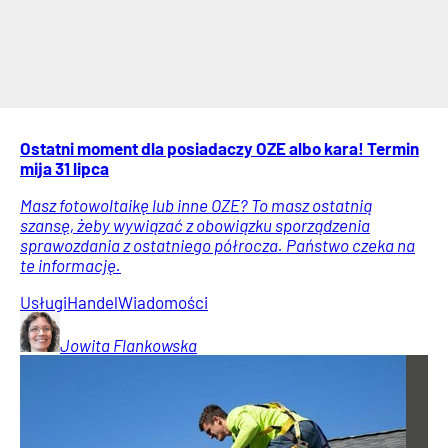
Ostatni moment dla posiadaczy OZE albo kara! Termin
mija 31 lipca
Masz fotowoltaikę lub inne OZE? To masz ostatnią
szansę, żeby wywiązać z obowiązku sporządzenia
sprawozdania z ostatniego półrocza. Państwo czeka na
te informację.
Usługi
Handel
Wiadomości
Jowita
Flankowska