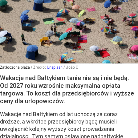
Zatłoczona plaża
/ Źródło:
Unsplash
/
João C
Wakacje nad Bałtykiem tanie nie są i nie będą.
Od 2027 roku wzrośnie maksymalna opłata
targowa. To koszt dla przedsiębiorców i wyższe
ceny dla urlopowiczów.
Wakacje nad Bałtykiem od lat uchodzą za coraz
droższe, a wkrótce przedsiębiorcy będą musieli
uwzględnić kolejny wyższy koszt prowadzenia
działalności. Tym samym osławione nadbałtyckie