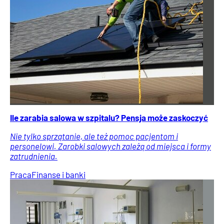
Ile zarabia salowa w szpitalu? Pensja może zaskoczyć
Nie tylko sprzątanie, ale też pomoc pacjentom i
personelowi. Zarobki salowych zależą od miejsca i formy
zatrudnienia.
Praca
Finanse i banki