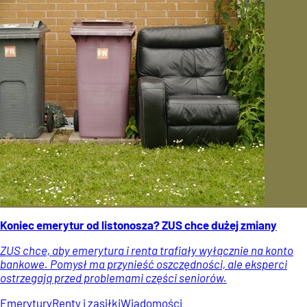
Koniec emerytur od listonosza? ZUS chce dużej zmiany
ZUS chce, aby emerytura i renta trafiały wyłącznie na konto
bankowe. Pomysł ma przynieść oszczędności, ale eksperci
ostrzegają przed problemami części seniorów.
Emerytury
Renty i zasiłki
Wiadomości