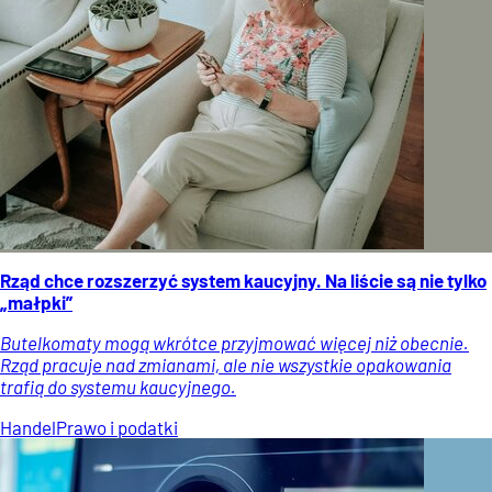
Rząd chce rozszerzyć system kaucyjny. Na liście są nie tylko
„małpki”
Butelkomaty mogą wkrótce przyjmować więcej niż obecnie.
Rząd pracuje nad zmianami, ale nie wszystkie opakowania
trafią do systemu kaucyjnego.
Handel
Prawo i podatki