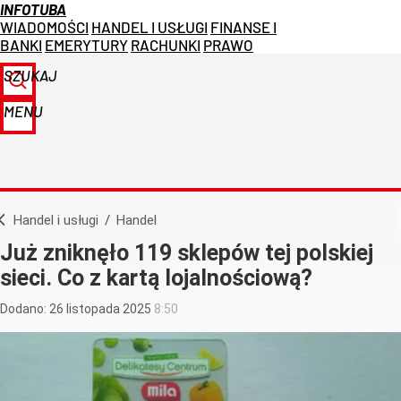
INFOTUBA
WIADOMOŚCI
HANDEL I USŁUGI
FINANSE I
BANKI
EMERYTURY
RACHUNKI
PRAWO
SZUKAJ
MENU
Handel i usługi
/
Handel
Już zniknęło 119 sklepów tej polskiej
sieci. Co z kartą lojalnościową?
Dodano:
26
listopada
2025
8:50