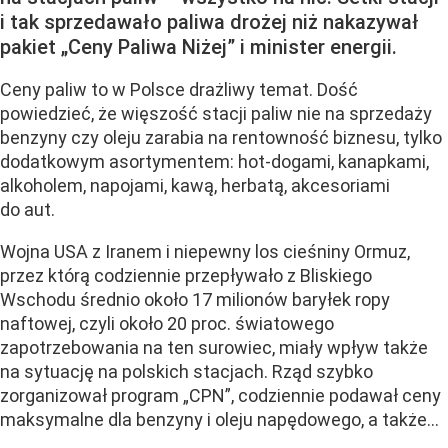
i tak sprzedawało paliwa drożej niż nakazywał
pakiet „Ceny Paliwa Niżej” i minister energii.
Ceny paliw to w Polsce drażliwy temat. Dość
powiedzieć, że więszość stacji paliw nie na sprzedaży
benzyny czy oleju zarabia na rentowność biznesu, tylko
dodatkowym asortymentem: hot-dogami, kanapkami,
alkoholem, napojami, kawą, herbatą, akcesoriami
do aut.
Wojna USA z Iranem i niepewny los cieśniny Ormuz,
przez którą codziennie przepływało z Bliskiego
Wschodu średnio około 17 milionów baryłek ropy
naftowej, czyli około 20 proc. światowego
zapotrzebowania na ten surowiec, miały wpływ także
na sytuację na polskich stacjach. Rząd szybko
zorganizował program „CPN”, codziennie podawał ceny
maksymalne dla benzyny i oleju napędowego, a także...