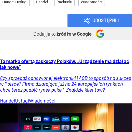
Handel i usługi
Handel
Rachunki
Wiadomości
UDOSTĘPNIJ
Dodaj jako
źródło w Google
Ta marka ofertą zaskoczy Polaków. „Urządzenie ma działać
jak nowe”
Czy sprzedaż odnowionej elektroniki i AGD to sposób na sukces
w Polsce? Firma działająca już na 24 europejskich rynkach
chce teraz podbić rynek polski. Znajdzie klientów?
Handel
Usługi
Wiadomości