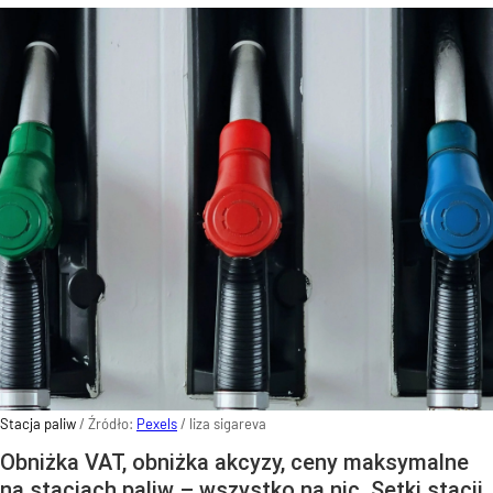
Stacja paliw
/ Źródło:
Pexels
/
liza sigareva
Obniżka VAT, obniżka akcyzy, ceny maksymalne
na stacjach paliw – wszystko na nic. Setki stacji