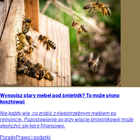
Wynosisz stary mebel pod śmietnik? To może słono
kosztować
Nie każdy wie, co zrobić z niepotrzebnym meblem po
remoncie. Pozostawienie go przy wiacie śmietnikowej może
skończyć się karą finansową.
Porady
Prawo i podatki