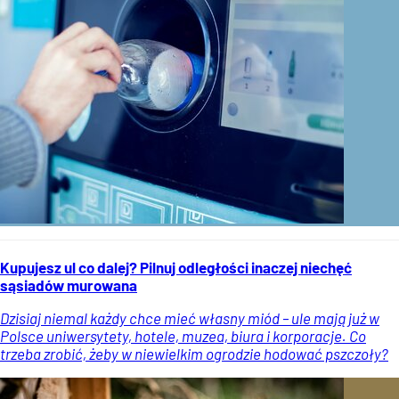
Kupujesz ul co dalej? Pilnuj odległości inaczej niechęć
sąsiadów murowana
Dzisiaj niemal każdy chce mieć własny miód – ule mają już w
Polsce uniwersytety, hotele, muzea, biura i korporacje. Co
trzeba zrobić, żeby w niewielkim ogrodzie hodować pszczoły?