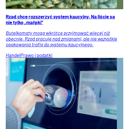
Rząd chce rozszerzyć system kaucyjny. Na liście są
nie tylko „małpki”
Butelkomaty mogą wkrótce przyjmować więcej niż
obecnie. Rząd pracuje nad zmianami, ale nie wszystkie
opakowania trafią do systemu kaucyjnego.
Handel
Prawo i podatki