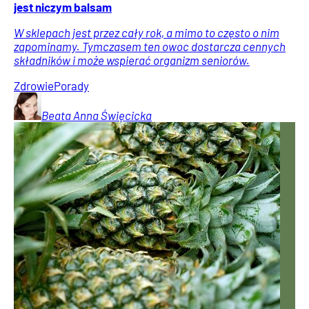
jest niczym balsam
W sklepach jest przez cały rok, a mimo to często o nim
zapominamy. Tymczasem ten owoc dostarcza cennych
składników i może wspierać organizm seniorów.
Zdrowie
Porady
Beata Anna
Święcicka