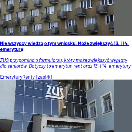
Nie wszyscy wiedzą o tym wniosku. Może zwiększyć 13. i 14.
emeryturę
ZUS przypomina o formularzu, który może zwiększyć wypłaty
dla seniorów. Dotyczy to emerytur, rent oraz 13. i 14. emerytury.
Emerytury
Renty i zasiłki