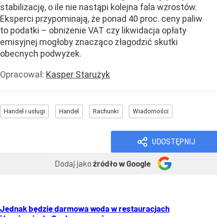
stabilizację, o ile nie nastąpi kolejna fala wzrostów.
Eksperci przypominają, że ponad 40 proc. ceny paliw
to podatki – obniżenie VAT czy likwidacja opłaty
emisyjnej mogłoby znacząco złagodzić skutki
obecnych podwyżek.
Opracował:
Kasper Starużyk
Handel i usługi
Handel
Rachunki
Wiadomości
UDOSTĘPNIJ
Dodaj jako
źródło w Google
Jednak będzie darmowa woda w restauracjach