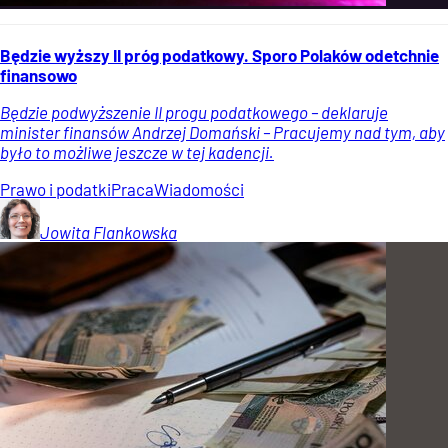
Będzie wyższy II próg podatkowy. Sporo Polaków odetchnie
finansowo
Będzie podwyższenie II progu podatkowego – deklaruje
minister finansów Andrzej Domański – Pracujemy nad tym, aby
było to możliwe jeszcze w tej kadencji.
Prawo i podatki
Praca
Wiadomości
Jowita
Flankowska