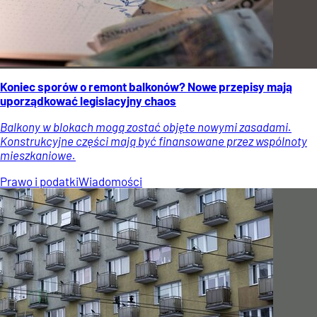
Koniec sporów o remont balkonów? Nowe przepisy mają
uporządkować legislacyjny chaos
Balkony w blokach mogą zostać objęte nowymi zasadami.
Konstrukcyjne części mają być finansowane przez wspólnoty
mieszkaniowe.
Prawo i podatki
Wiadomości