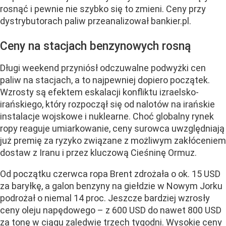
rosnąć i pewnie nie szybko się to zmieni. Ceny przy
dystrybutorach paliw przeanalizował bankier.pl.
Ceny na stacjach benzynowych rosną
Długi weekend przyniósł odczuwalne podwyżki cen
paliw na stacjach, a to najpewniej dopiero początek.
Wzrosty są efektem eskalacji konfliktu izraelsko-
irańskiego, który rozpoczął się od nalotów na irańskie
instalacje wojskowe i nuklearne. Choć globalny rynek
ropy reaguje umiarkowanie, ceny surowca uwzględniają
już premię za ryzyko związane z możliwym zakłóceniem
dostaw z Iranu i przez kluczową Cieśninę Ormuz.
Od początku czerwca ropa Brent zdrożała o ok. 15 USD
za baryłkę, a galon benzyny na giełdzie w Nowym Jorku
podrożał o niemal 14 proc. Jeszcze bardziej wzrosły
ceny oleju napędowego – z 600 USD do nawet 800 USD
za tonę w ciągu zaledwie trzech tygodni. Wysokie ceny