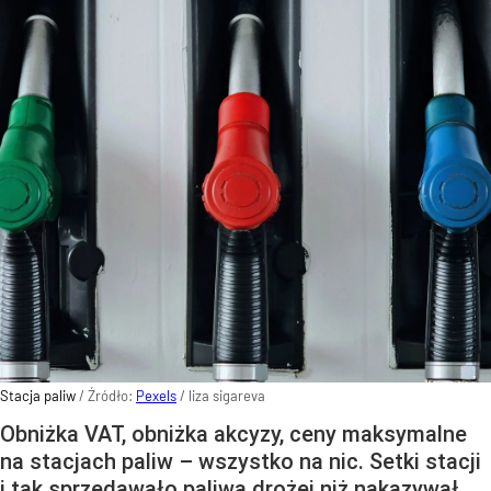
Stacja paliw
/ Źródło:
Pexels
/
liza sigareva
Obniżka VAT, obniżka akcyzy, ceny maksymalne
na stacjach paliw – wszystko na nic. Setki stacji
i tak sprzedawało paliwa drożej niż nakazywał