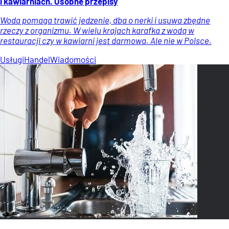
i kawiarniach. Osobne przepisy
Woda pomaga trawić jedzenie, dba o nerki i usuwa zbędne
rzeczy z organizmu. W wielu krajach karafka z wodą w
restauracji czy w kawiarni jest darmowa. Ale nie w Polsce.
Usługi
Handel
Wiadomości