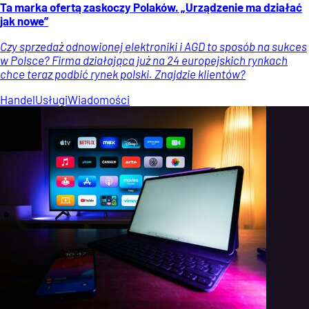
Ta marka ofertą zaskoczy Polaków. „Urządzenie ma działać
jak nowe”
Czy sprzedaż odnowionej elektroniki i AGD to sposób na sukces
w Polsce? Firma działająca już na 24 europejskich rynkach
chce teraz podbić rynek polski. Znajdzie klientów?
Handel
Usługi
Wiadomości