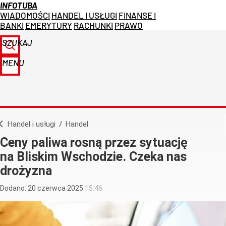
INFOTUBA
WIADOMOŚCI
HANDEL I USŁUGI
FINANSE I
BANKI
EMERYTURY
RACHUNKI
PRAWO
SZUKAJ
MENU
Handel i usługi
/
Handel
Ceny paliwa rosną przez sytuację
na Bliskim Wschodzie. Czeka nas
drożyzna
Dodano:
20
czerwca
2025
15:46