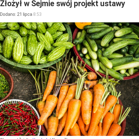
Złożył w Sejmie swój projekt ustawy
Dodano:
21
lipca
8:53