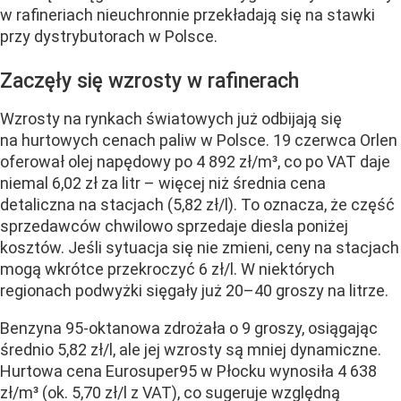
w rafineriach nieuchronnie przekładają się na stawki
przy dystrybutorach w Polsce.
Zaczęły się wzrosty w rafinerach
Wzrosty na rynkach światowych już odbijają się
na hurtowych cenach paliw w Polsce. 19 czerwca Orlen
oferował olej napędowy po 4 892 zł/m³, co po VAT daje
niemal 6,02 zł za litr – więcej niż średnia cena
detaliczna na stacjach (5,82 zł/l). To oznacza, że część
sprzedawców chwilowo sprzedaje diesla poniżej
kosztów. Jeśli sytuacja się nie zmieni, ceny na stacjach
mogą wkrótce przekroczyć 6 zł/l. W niektórych
regionach podwyżki sięgały już 20–40 groszy na litrze.
Benzyna 95-oktanowa zdrożała o 9 groszy, osiągając
średnio 5,82 zł/l, ale jej wzrosty są mniej dynamiczne.
Hurtowa cena Eurosuper95 w Płocku wynosiła 4 638
zł/m³ (ok. 5,70 zł/l z VAT), co sugeruje względną