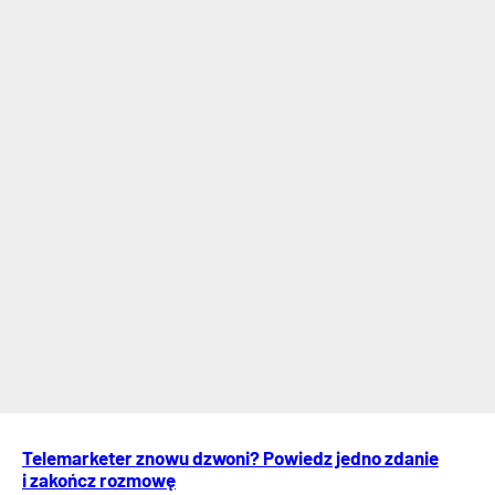
Telemarketer znowu dzwoni? Powiedz jedno zdanie
i zakończ rozmowę