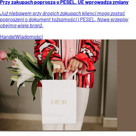
Przy zakupach poproszą o PESEL. UE wprowadza zmiany
Już niebawem przy drogich zakupach klienci mogą zostać
poproszeni o dokument tożsamości i PESEL. Nowe przepisy
obejmą wiele branż.
Handel
Wiadomości