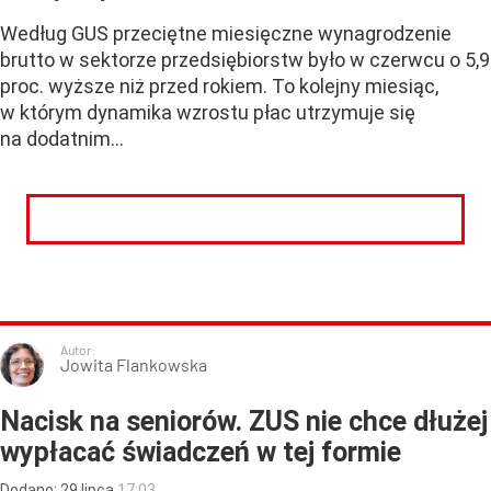
Według GUS przeciętne miesięczne wynagrodzenie
brutto w sektorze przedsiębiorstw było w czerwcu o 5,9
proc. wyższe niż przed rokiem. To kolejny miesiąc,
w którym dynamika wzrostu płac utrzymuje się
na dodatnim...
CZYTAJ DALEJ
Autor:
Jowita Flankowska
Nacisk na seniorów. ZUS nie chce dłużej
wypłacać świadczeń w tej formie
Dodano:
29
lipca
17:03