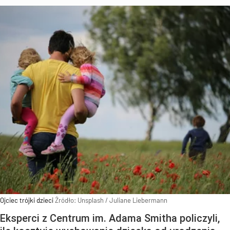
Ojciec trójki dzieci
Źródło:
Unsplash
/
Juliane Liebermann
Eksperci z Centrum im. Adama Smitha policzyli,