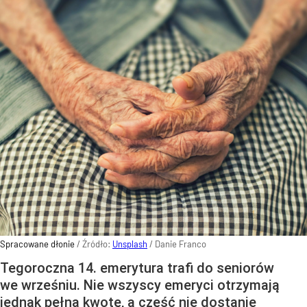
Spracowane dłonie
/ Źródło:
Unsplash
/
Danie Franco
Tegoroczna 14. emerytura trafi do seniorów
we wrześniu. Nie wszyscy emeryci otrzymają
jednak pełną kwotę, a część nie dostanie