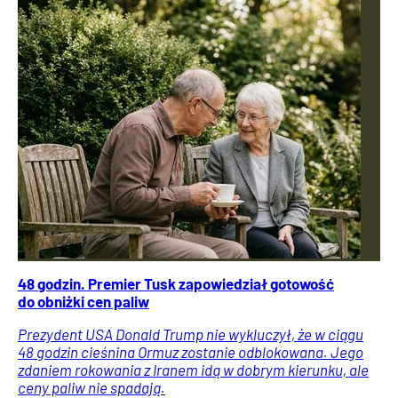
48 godzin. Premier Tusk zapowiedział gotowość
do obniżki cen paliw
Prezydent USA Donald Trump nie wykluczył, że w ciągu
48 godzin cieśnina Ormuz zostanie odblokowana. Jego
zdaniem rokowania z Iranem idą w dobrym kierunku, ale
ceny paliw nie spadają.