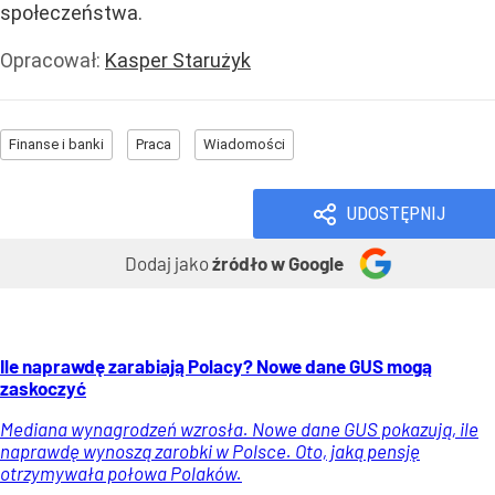
społeczeństwa.
Opracował:
Kasper Starużyk
Finanse i banki
Praca
Wiadomości
UDOSTĘPNIJ
Dodaj jako
źródło w Google
Ile naprawdę zarabiają Polacy? Nowe dane GUS mogą
zaskoczyć
Mediana wynagrodzeń wzrosła. Nowe dane GUS pokazują, ile
naprawdę wynoszą zarobki w Polsce. Oto, jaką pensję
otrzymywała połowa Polaków.