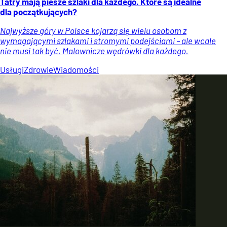
Tatry mają piesze szlaki dla każdego. Które są idealne
dla początkujących?
Najwyższe góry w Polsce kojarzą się wielu osobom z
wymagającymi szlakami i stromymi podejściami – ale wcale
nie musi tak być. Malownicze wędrówki dla każdego.
Usługi
Zdrowie
Wiadomości