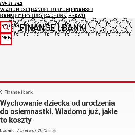
INFOTUBA
WIADOMOŚCI
HANDEL I USŁUGI
FINANSE I
BANKI
EMERYTURY
RACHUNKI
PRAWO
FINANSE I BANKI
SZUKAJ
MENU
Finanse i banki
Wychowanie dziecka od urodzenia
do osiemnastki. Wiadomo już, jakie
to koszty
Dodano:
7
czerwca
2025
8:56