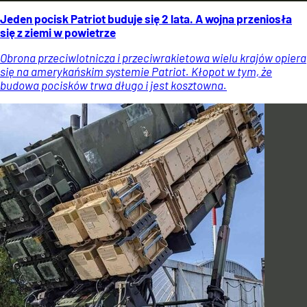
Jeden pocisk Patriot buduje się 2 lata. A wojna przeniosła
się z ziemi w powietrze
Obrona przeciwlotnicza i przeciwrakietowa wielu krajów opiera
się na amerykańskim systemie Patriot. Kłopot w tym, że
budowa pocisków trwa długo i jest kosztowna.