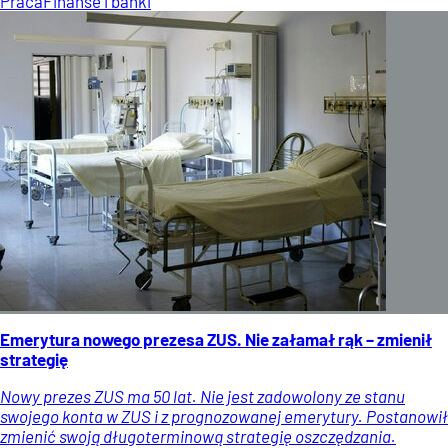
Praca
Finanse i banki
Emerytura nowego prezesa ZUS. Nie załamał rąk – zmienił
strategię
Nowy prezes ZUS ma 50 lat. Nie jest zadowolony ze stanu
swojego konta w ZUS i z prognozowanej emerytury. Postanowił
zmienić swoją długoterminową strategię oszczędzania.