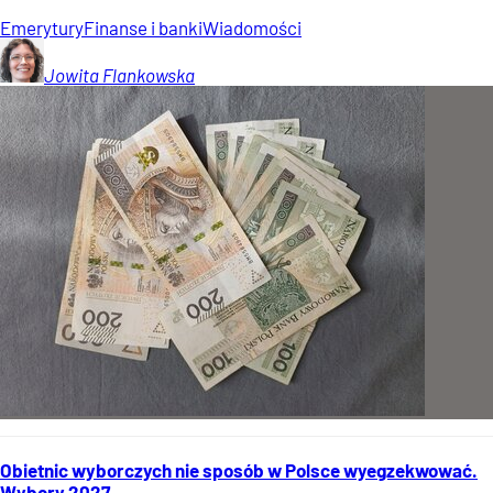
Emerytury
Finanse i banki
Wiadomości
Jowita
Flankowska
Obietnic wyborczych nie sposób w Polsce wyegzekwować.
Wybory 2027