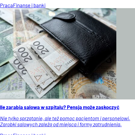
Praca
Finanse i banki
Ile zarabia salowa w szpitalu? Pensja może zaskoczyć
Nie tylko sprzątanie, ale też pomoc pacjentom i personelowi.
Zarobki salowych zależą od miejsca i formy zatrudnienia.