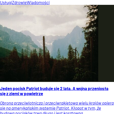
Usługi
Zdrowie
Wiadomości
Jeden pocisk Patriot buduje się 2 lata. A wojna przeniosła
się z ziemi w powietrze
Obrona przeciwlotnicza i przeciwrakietowa wielu krajów opiera
się na amerykańskim systemie Patriot. Kłopot w tym, że
budowa pocisków trwa długo i jest kosztowna.