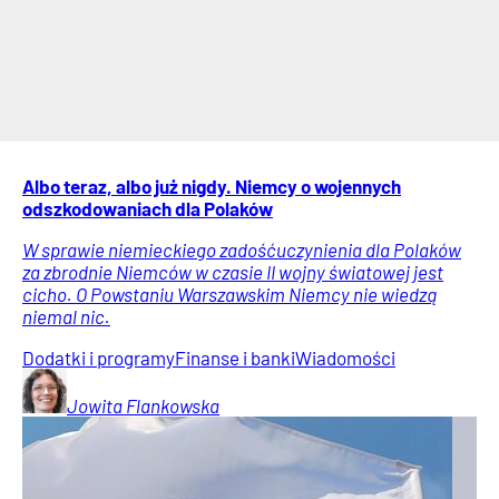
Albo teraz, albo już nigdy. Niemcy o wojennych
odszkodowaniach dla Polaków
W sprawie niemieckiego zadośćuczynienia dla Polaków
za zbrodnie Niemców w czasie II wojny światowej jest
cicho. O Powstaniu Warszawskim Niemcy nie wiedzą
niemal nic.
Dodatki i programy
Finanse i banki
Wiadomości
Jowita
Flankowska