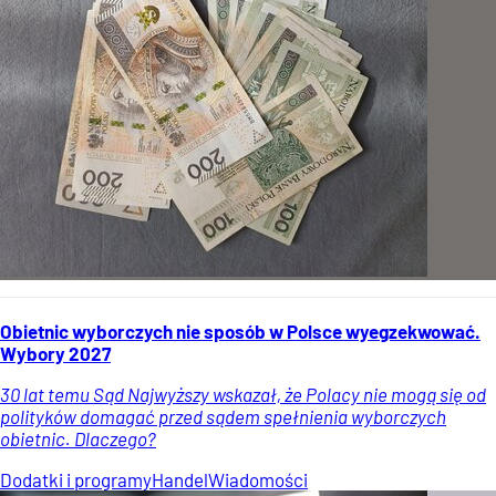
Obietnic wyborczych nie sposób w Polsce wyegzekwować.
Wybory 2027
30 lat temu Sąd Najwyższy wskazał, że Polacy nie mogą się od
polityków domagać przed sądem spełnienia wyborczych
obietnic. Dlaczego?
Dodatki i programy
Handel
Wiadomości