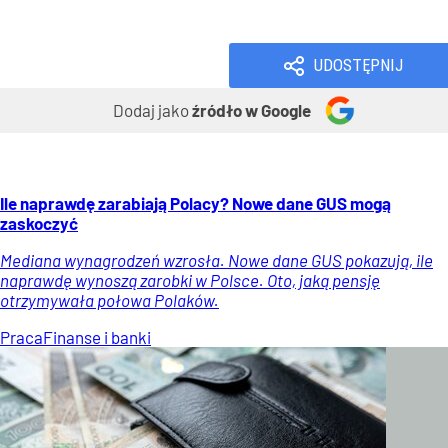
Wiadomości
UDOSTĘPNIJ
Dodaj jako
źródło w Google
Ile naprawdę zarabiają Polacy? Nowe dane GUS mogą
zaskoczyć
Mediana wynagrodzeń wzrosła. Nowe dane GUS pokazują, ile
naprawdę wynoszą zarobki w Polsce. Oto, jaką pensję
otrzymywała połowa Polaków.
Praca
Finanse i banki