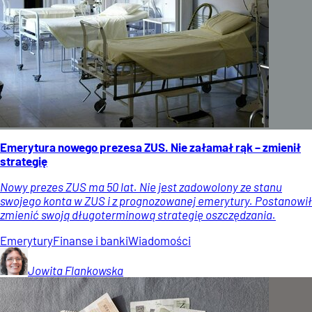
Emerytura nowego prezesa ZUS. Nie załamał rąk – zmienił
strategię
Nowy prezes ZUS ma 50 lat. Nie jest zadowolony ze stanu
swojego konta w ZUS i z prognozowanej emerytury. Postanowił
zmienić swoją długoterminową strategię oszczędzania.
Emerytury
Finanse i banki
Wiadomości
Jowita
Flankowska