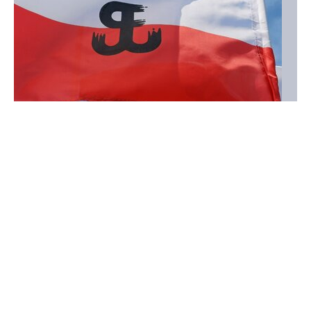
48 godzin. Premier Tusk zapowiedział gotowość
do obniżki cen paliw
Prezydent USA Donald Trump nie wykluczył, że w ciągu
48 godzin cieśnina Ormuz zostanie odblokowana. Jego
zdaniem rokowania z Iranem idą w dobrym kierunku, ale
ceny paliw nie spadają.
Dodatki i programy
Handel
Wiadomości