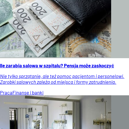
Ile zarabia salowa w szpitalu? Pensja może zaskoczyć
Nie tylko sprzątanie, ale też pomoc pacjentom i personelowi.
Zarobki salowych zależą od miejsca i formy zatrudnienia.
Praca
Finanse i banki