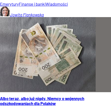
Emerytury
Finanse i banki
Wiadomości
Jowita
Flankowska
Albo teraz, albo już nigdy. Niemcy o wojennych
odszkodowaniach dla Polaków