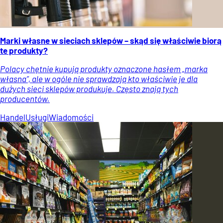
Marki własne w sieciach sklepów – skąd się właściwie biorą
te produkty?
Polacy chętnie kupują produkty oznaczone hasłem „marka
własna”, ale w ogóle nie sprawdzają kto właściwie je dla
dużych sieci sklepów produkuje. Często znają tych
producentów.
Handel
Usługi
Wiadomości