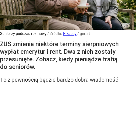
Seniorzy podczas rozmowy
/ Źródło:
Pixabay
/
geralt
ZUS zmienia niektóre terminy sierpniowych
wypłat emerytur i rent. Dwa z nich zostały
przesunięte. Zobacz, kiedy pieniądze trafią
do seniorów.
To z pewnością będzie bardzo dobra wiadomość
dla części seniorów. W sierpniu Zakład Ubezpieczeń
Społecznych (ZUS) przyspieszy wypłatę części
emerytur i rent.
Powód jest prosty – dwa standardowe terminy
przypadają w dni, w których nie są realizowane wypłaty.
Dzięki temu wielu emerytów otrzyma swoje