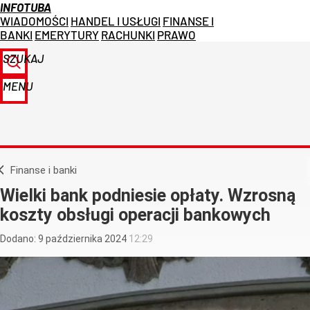
INFOTUBA
WIADOMOŚCI
HANDEL I USŁUGI
FINANSE I
BANKI
EMERYTURY
RACHUNKI
PRAWO
SZUKAJ
MENU
Finanse i banki
Wielki bank podniesie opłaty. Wzrosną
koszty obsługi operacji bankowych
Dodano:
9
października
2024
12:29