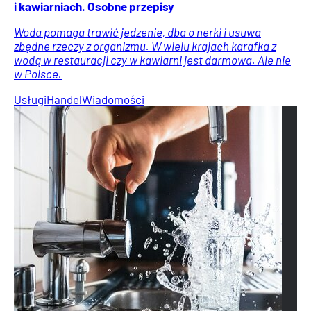
i kawiarniach. Osobne przepisy
Woda pomaga trawić jedzenie, dba o nerki i usuwa
zbędne rzeczy z organizmu. W wielu krajach karafka z
wodą w restauracji czy w kawiarni jest darmowa. Ale nie
w Polsce.
Usługi
Handel
Wiadomości