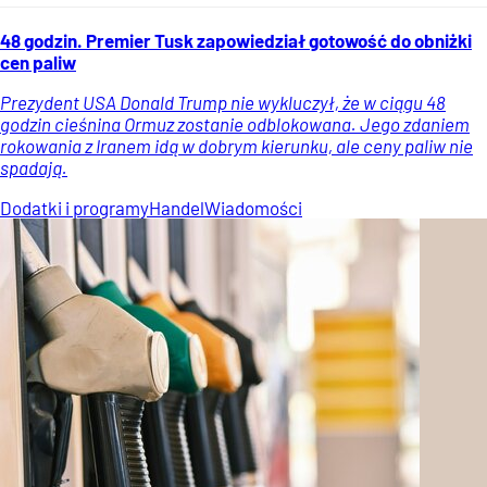
48 godzin. Premier Tusk zapowiedział gotowość do obniżki
cen paliw
Prezydent USA Donald Trump nie wykluczył, że w ciągu 48
godzin cieśnina Ormuz zostanie odblokowana. Jego zdaniem
rokowania z Iranem idą w dobrym kierunku, ale ceny paliw nie
spadają.
Dodatki i programy
Handel
Wiadomości