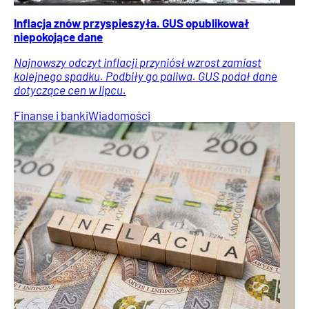
Inflacja znów przyspieszyła. GUS opublikował
niepokojące dane
Najnowszy odczyt inflacji przyniósł wzrost zamiast
kolejnego spadku. Podbiły go paliwa. GUS podał dane
dotyczące cen w lipcu.
Finanse i banki
Wiadomości