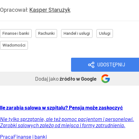
Opracował:
Kasper Starużyk
Finanse i banki
Rachunki
Handel i usługi
Usługi
Wiadomości
UDOSTĘPNIJ
Dodaj jako
źródło w Google
Ile zarabia salowa w szpitalu? Pensja może zaskoczyć
Nie tylko sprzątanie, ale też pomoc pacjentom i personelowi.
Zarobki salowych zależą od miejsca i formy zatrudnienia.
Praca
Finanse i banki