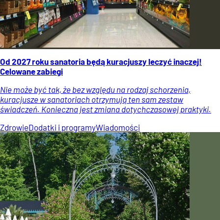
Od 2027 roku sanatoria będą kuracjuszy leczyć inaczej!
Celowane zabiegi
Nie może być tak, że bez względu na rodzaj schorzenia,
kuracjusze w sanatoriach otrzymują ten sam zestaw
świadczeń. Konieczna jest zmiana dotychczasowej praktyki.
Zdrowie
Dodatki i programy
Wiadomości