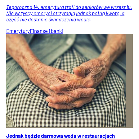
Tegoroczna 14. emerytura trafi do seniorów we wrześniu.
Nie wszyscy emeryci otrzymają jednak pełną kwotę, a
część nie dostanie świadczenia wcale.
Emerytury
Finanse i banki
Jednak będzie darmowa woda w restauracjach