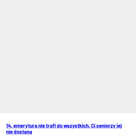
14. emerytura nie trafi do wszystkich. Ci seniorzy jej
nie dostaną