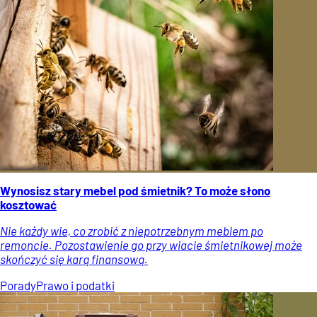
Wynosisz stary mebel pod śmietnik? To może słono
kosztować
Nie każdy wie, co zrobić z niepotrzebnym meblem po
remoncie. Pozostawienie go przy wiacie śmietnikowej może
skończyć się karą finansową.
Porady
Prawo i podatki