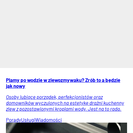
Plamy po wodzie w zlewozmywaku? Zrób to a będzie
jak nowy
Osoby lubiące porządek, perfekcjonistów oraz
domowników wyczulonych na estetykę drażni kuchenny
zlew z pozostawionymi kroplami wody. Jest na to rada.
Porady
Usługi
Wiadomości