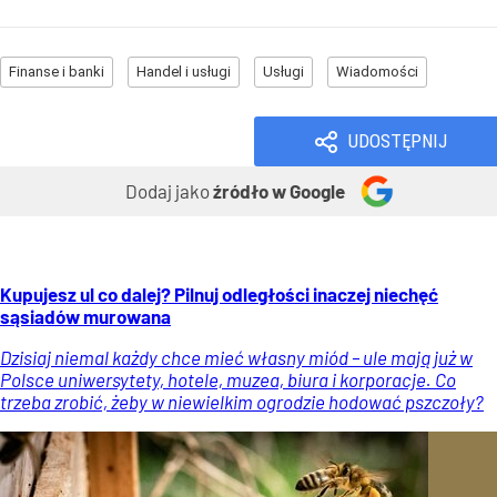
Finanse i banki
Handel i usługi
Usługi
Wiadomości
UDOSTĘPNIJ
Dodaj jako
źródło w Google
Kupujesz ul co dalej? Pilnuj odległości inaczej niechęć
sąsiadów murowana
Dzisiaj niemal każdy chce mieć własny miód – ule mają już w
Polsce uniwersytety, hotele, muzea, biura i korporacje. Co
trzeba zrobić, żeby w niewielkim ogrodzie hodować pszczoły?