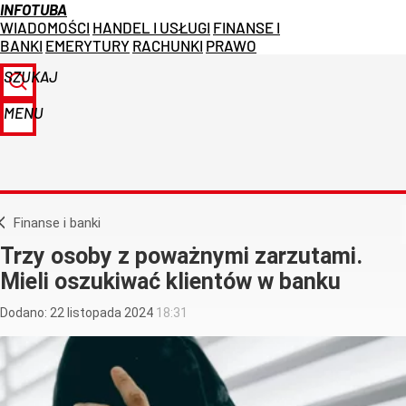
INFOTUBA
WIADOMOŚCI
HANDEL I USŁUGI
FINANSE I
BANKI
EMERYTURY
RACHUNKI
PRAWO
SZUKAJ
MENU
Finanse i banki
Trzy osoby z poważnymi zarzutami.
Mieli oszukiwać klientów w banku
Dodano:
22
listopada
2024
18:31