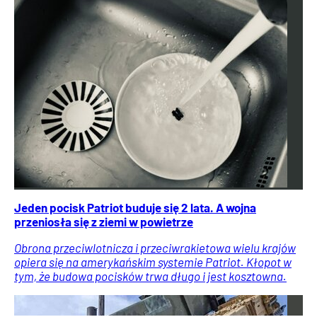
Jeden pocisk Patriot buduje się 2 lata. A wojna
przeniosła się z ziemi w powietrze
Obrona przeciwlotnicza i przeciwrakietowa wielu krajów
opiera się na amerykańskim systemie Patriot. Kłopot w
tym, że budowa pocisków trwa długo i jest kosztowna.