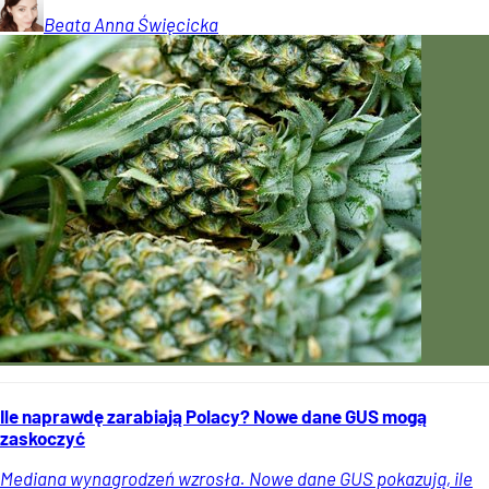
Beata Anna
Święcicka
Ile naprawdę zarabiają Polacy? Nowe dane GUS mogą
zaskoczyć
Mediana wynagrodzeń wzrosła. Nowe dane GUS pokazują, ile