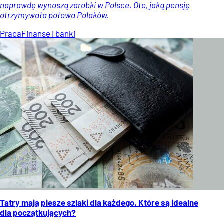
naprawdę wynoszą zarobki w Polsce. Oto, jaką pensję
otrzymywała połowa Polaków.
Praca
Finanse i banki
Tatry mają piesze szlaki dla każdego. Które są idealne
dla początkujących?