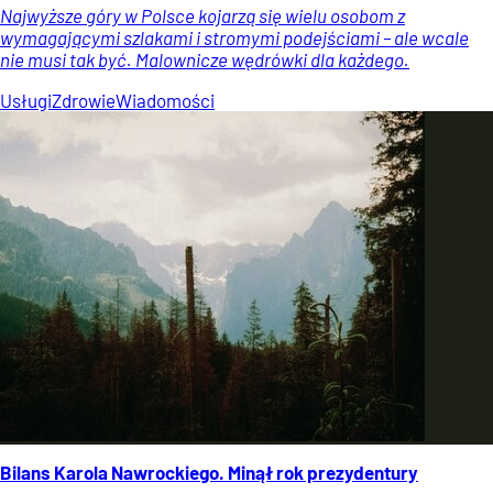
Najwyższe góry w Polsce kojarzą się wielu osobom z
wymagającymi szlakami i stromymi podejściami – ale wcale
nie musi tak być. Malownicze wędrówki dla każdego.
Usługi
Zdrowie
Wiadomości
Bilans Karola Nawrockiego. Minął rok prezydentury