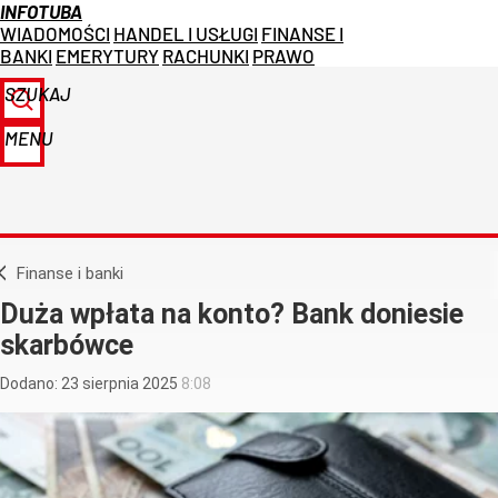
INFOTUBA
WIADOMOŚCI
HANDEL I USŁUGI
FINANSE I
BANKI
EMERYTURY
RACHUNKI
PRAWO
SZUKAJ
MENU
Finanse i banki
Duża wpłata na konto? Bank doniesie
skarbówce
Dodano:
23
sierpnia
2025
8:08