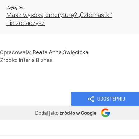
Czytaj też:
Masz wysoką emeryturę? „Czternastki”
nie zobaczysz
Opracowała:
Beata Anna Święcicka
Źródło:
Interia Biznes
Finanse i banki
Prawo i podatki
Wiadomości
UDOSTĘPNIJ
Dodaj jako
źródło w Google