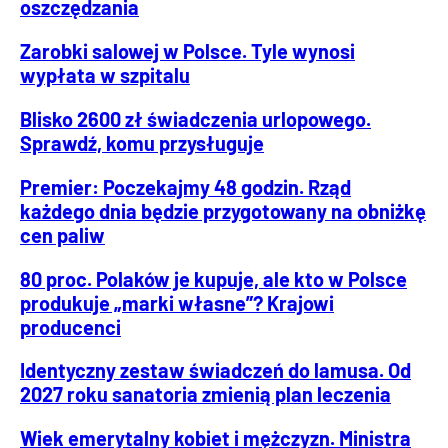
oszczędzania
Zarobki salowej w Polsce. Tyle wynosi
wypłata w szpitalu
Blisko 2600 zł świadczenia urlopowego.
Sprawdź, komu przysługuje
Premier: Poczekajmy 48 godzin. Rząd
każdego dnia będzie przygotowany na obniżkę
cen paliw
80 proc. Polaków je kupuje, ale kto w Polsce
produkuje „marki własne”? Krajowi
producenci
Identyczny zestaw świadczeń do lamusa. Od
2027 roku sanatoria zmienią plan leczenia
Wiek emerytalny kobiet i mężczyzn. Ministra