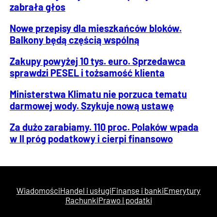
zabrała głos
Nowe przepisy dla mieszkańców bloków.
Balkony będą częścią wspólną
Zakupy powyżej 10 tys. euro. Sprzedawca
sprawdzi PESEL i tożsamość klienta
Ministerstwa Klimatu nie porzuca tematu
darmowej wody. Szykuje nową ustawę
Za dużo zarabiamy. 110 proc. Polaków wpada
w II próg podatkowy i cierpi finansowo
Wiadomości
Handel i usługi
Finanse i banki
Emerytury
Rachunki
Prawo i podatki