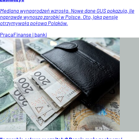
Mediana wynagrodzeń wzrosła. Nowe dane GUS pokazują, ile
naprawdę wynoszą zarobki w Polsce. Oto, jaką pensję
otrzymywała połowa Polaków.
Praca
Finanse i banki