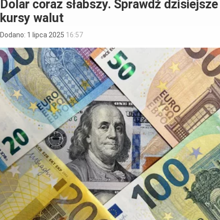
Dolar coraz słabszy. Sprawdź dzisiejsze
kursy walut
Dodano:
1
lipca
2025
16:57