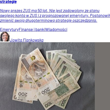
strategię
Nowy prezes ZUS ma 50 lat. Nie jest zadowolony ze stanu
swojego konta w ZUS i z prognozowanej emerytury. Postanowił
zmienić swoją długoterminową strategię oszczędzania.
Emerytury
Finanse i banki
Wiadomości
Jowita
Flankowska