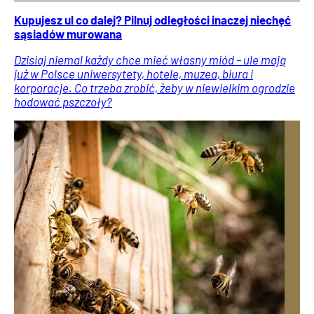
Kupujesz ul co dalej? Pilnuj odległości inaczej niechęć
sąsiadów murowana
Dzisiaj niemal każdy chce mieć własny miód – ule mają
już w Polsce uniwersytety, hotele, muzea, biura i
korporacje. Co trzeba zrobić, żeby w niewielkim ogrodzie
hodować pszczoły?