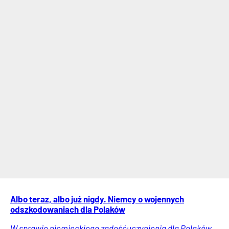
Albo teraz, albo już nigdy. Niemcy o wojennych
odszkodowaniach dla Polaków
W sprawie niemieckiego zadośćuczynienia dla Polaków