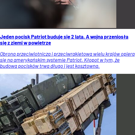
Jeden pocisk Patriot buduje się 2 lata. A wojna przeniosła
się z ziemi w powietrze
Obrona przeciwlotnicza i przeciwrakietowa wielu krajów opiera
się na amerykańskim systemie Patriot. Kłopot w tym, że
budowa pocisków trwa długo i jest kosztowna.