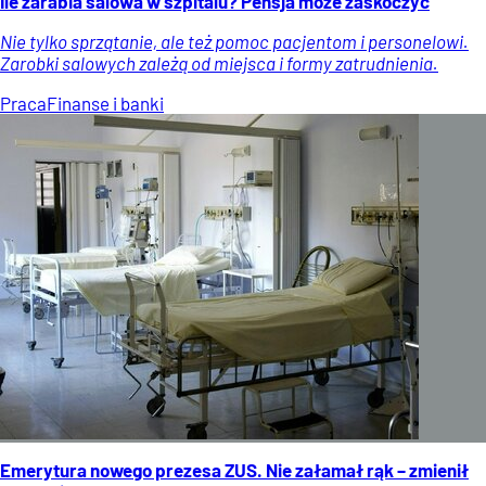
Ile zarabia salowa w szpitalu? Pensja może zaskoczyć
Nie tylko sprzątanie, ale też pomoc pacjentom i personelowi.
Zarobki salowych zależą od miejsca i formy zatrudnienia.
Praca
Finanse i banki
Emerytura nowego prezesa ZUS. Nie załamał rąk – zmienił