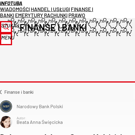
INFOTUBA
WIADOMOŚCI
HANDEL I USŁUGI
FINANSE I
BANKI
EMERYTURY
RACHUNKI
PRAWO
FINANSE I BANKI
SZUKAJ
MENU
Finanse i banki
Narodowy Bank Polski
Autor:
Beata Anna Święcicka