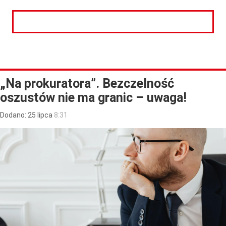
CZYTAJ DALEJ
„Na prokuratora”. Bezczelność
oszustów nie ma granic – uwaga!
Dodano:
25
lipca
8:31