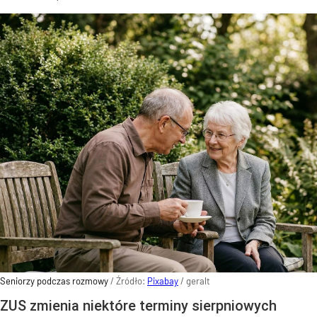
Seniorzy podczas rozmowy
/ Źródło:
Pixabay
/
geralt
ZUS zmienia niektóre terminy sierpniowych