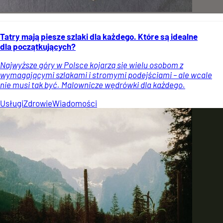
Tatry mają piesze szlaki dla każdego. Które są idealne
dla początkujących?
Najwyższe góry w Polsce kojarzą się wielu osobom z
wymagającymi szlakami i stromymi podejściami – ale wcale
nie musi tak być. Malownicze wędrówki dla każdego.
Usługi
Zdrowie
Wiadomości