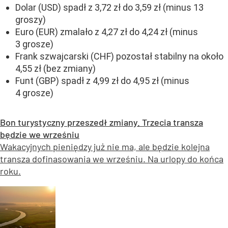
Dolar (USD) spadł z 3,72 zł do 3,59 zł (minus 13
groszy)
Euro (EUR) zmalało z 4,27 zł do 4,24 zł (minus
3 grosze)
Frank szwajcarski (CHF) pozostał stabilny na około
4,55 zł (bez zmiany)
Funt (GBP) spadł z 4,99 zł do 4,95 zł (minus
4 grosze)
Bon turystyczny przeszedł zmiany. Trzecia transza
będzie we wrześniu
Wakacyjnych pieniędzy już nie ma, ale będzie kolejna
transza dofinasowania we wrześniu. Na urlopy do końca
roku.