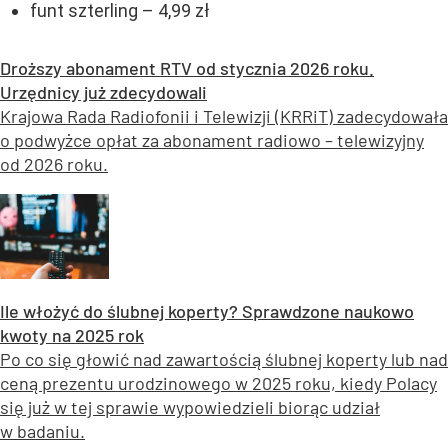
funt szterling – 4,99 zł
Droższy abonament RTV od stycznia 2026 roku.
Urzędnicy już zdecydowali
Krajowa Rada Radiofonii i Telewizji (KRRiT) zadecydowała
o podwyżce opłat za abonament radiowo – telewizyjny
od 2026 roku.
Ile włożyć do ślubnej koperty? Sprawdzone naukowo
kwoty na 2025 rok
Po co się głowić nad zawartością ślubnej koperty lub nad
ceną prezentu urodzinowego w 2025 roku, kiedy Polacy
się już w tej sprawie wypowiedzieli biorąc udział
w badaniu.