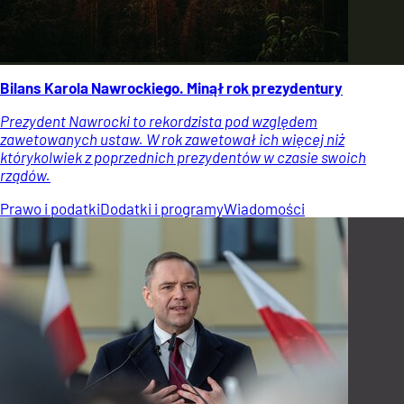
Bilans Karola Nawrockiego. Minął rok prezydentury
Prezydent Nawrocki to rekordzista pod względem
zawetowanych ustaw. W rok zawetował ich więcej niż
którykolwiek z poprzednich prezydentów w czasie swoich
rządów.
Prawo i podatki
Dodatki i programy
Wiadomości