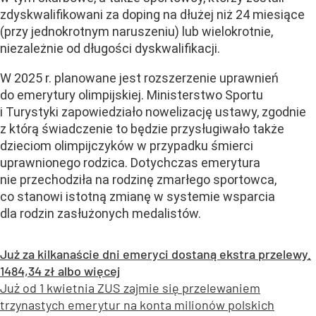
zdyskwalifikowani za doping na dłużej niż 24 miesiące
(przy jednokrotnym naruszeniu) lub wielokrotnie,
niezależnie od długości dyskwalifikacji.
W 2025 r. planowane jest rozszerzenie uprawnień
do emerytury olimpijskiej. Ministerstwo Sportu
i Turystyki zapowiedziało nowelizację ustawy, zgodnie
z którą świadczenie to będzie przysługiwało także
dzieciom olimpijczyków w przypadku śmierci
uprawnionego rodzica. Dotychczas emerytura
nie przechodziła na rodzinę zmarłego sportowca,
co stanowi istotną zmianę w systemie wsparcia
dla rodzin zasłużonych medalistów.
Już za kilkanaście dni emeryci dostaną ekstra przelewy.
1484,34 zł albo więcej
Już od 1 kwietnia ZUS zajmie się przelewaniem
trzynastych emerytur na konta milionów polskich