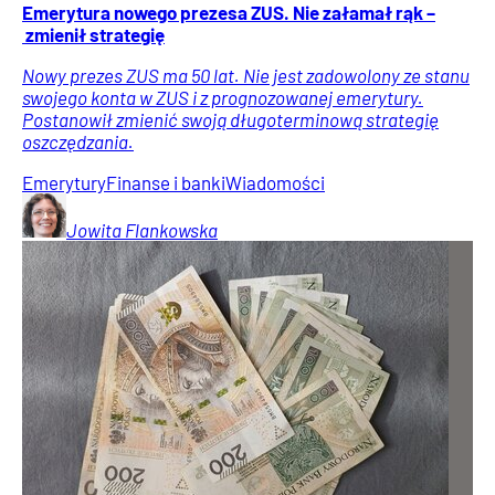
Emerytura nowego prezesa ZUS. Nie załamał rąk –
zmienił strategię
Nowy prezes ZUS ma 50 lat. Nie jest zadowolony ze stanu
swojego konta w ZUS i z prognozowanej emerytury.
Postanowił zmienić swoją długoterminową strategię
oszczędzania.
Emerytury
Finanse i banki
Wiadomości
Jowita
Flankowska