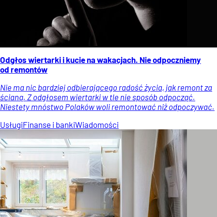
Odgłos wiertarki i kucie na wakacjach. Nie odpoczniemy
od remontów
Nie ma nic bardziej odbierającego radość życia, jak remont za
ścianą. Z odgłosem wiertarki w tle nie sposób odpocząć.
Niestety mnóstwo Polaków woli remontować niż odpoczywać.
Usługi
Finanse i banki
Wiadomości