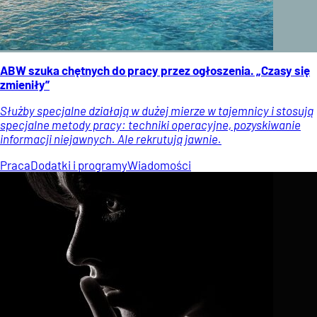
ABW szuka chętnych do pracy przez ogłoszenia. „Czasy się
zmieniły”
Służby specjalne działają w dużej mierze w tajemnicy i stosują
specjalne metody pracy: techniki operacyjne, pozyskiwanie
informacji niejawnych. Ale rekrutują jawnie.
Praca
Dodatki i programy
Wiadomości