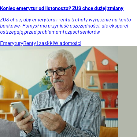
Koniec emerytur od listonosza? ZUS chce dużej zmiany
ZUS chce, aby emerytura i renta trafiały wyłącznie na konto
bankowe. Pomysł ma przynieść oszczędności, ale eksperci
ostrzegają przed problemami części seniorów.
Emerytury
Renty i zasiłki
Wiadomości