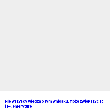
Nie wszyscy wiedzą o tym wniosku. Może zwiększyć 13.
i 14. emeryturę