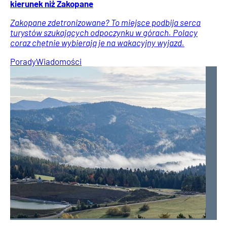
kierunek niż Zakopane
Zakopane zdetronizowane? To miejsce podbija serca
turystów szukających odpoczynku w górach. Polacy
coraz chętnie wybierają je na wakacyjny wyjazd.
Porady
Wiadomości