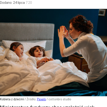
Dodano:
24
lipca
7:20
Kobieta z dziećmi
/ Źródło:
Pexels
/
cottonbro studio