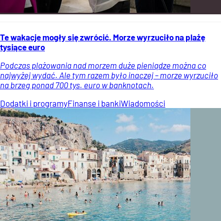
Te wakacje mogły się zwrócić. Morze wyrzuciło na plażę
tysiące euro
Podczas plażowania nad morzem duże pieniądze można co
najwyżej wydać. Ale tym razem było inaczej – morze wyrzuciło
na brzeg ponad 700 tys. euro w banknotach.
Dodatki i programy
Finanse i banki
Wiadomości