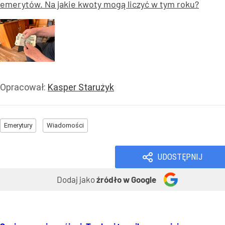
emerytów. Na jakie kwoty mogą liczyć w tym roku?
Opracował:
Kasper Starużyk
Emerytury
Wiadomości
UDOSTĘPNIJ
Dodaj jako
źródło w Google