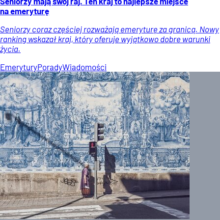
Seniorzy mają swój raj. Ten kraj to najlepsze miejsce
na emeryturę
Seniorzy coraz częściej rozważają emeryturę za granicą. Nowy
ranking wskazał kraj, który oferuje wyjątkowo dobre warunki
życia.
Emerytury
Porady
Wiadomości