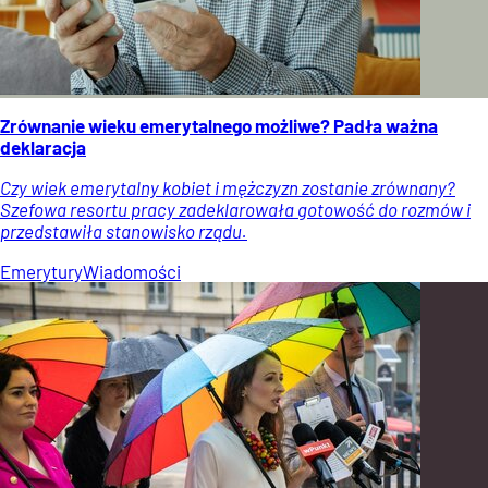
Zrównanie wieku emerytalnego możliwe? Padła ważna
deklaracja
Czy wiek emerytalny kobiet i mężczyzn zostanie zrównany?
Szefowa resortu pracy zadeklarowała gotowość do rozmów i
przedstawiła stanowisko rządu.
Emerytury
Wiadomości