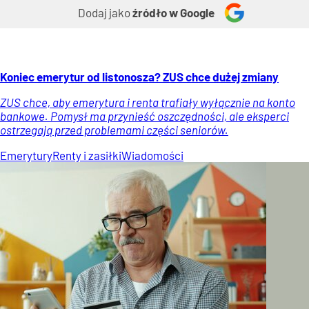
Dodaj jako
źródło w Google
Koniec emerytur od listonosza? ZUS chce dużej zmiany
ZUS chce, aby emerytura i renta trafiały wyłącznie na konto
bankowe. Pomysł ma przynieść oszczędności, ale eksperci
ostrzegają przed problemami części seniorów.
Emerytury
Renty i zasiłki
Wiadomości