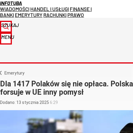
INFOTUBA
WIADOMOŚCI
HANDEL I USŁUGI
FINANSE I
BANKI
EMERYTURY
RACHUNKI
PRAWO
SZUKAJ
MENU
Emerytury
Dla 1417 Polaków się nie opłaca. Polska
forsuje w UE inny pomysł
Dodano:
13
stycznia
2025
6:29