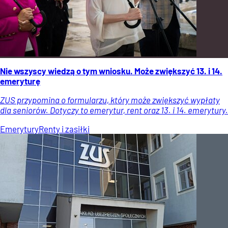
Nie wszyscy wiedzą o tym wniosku. Może zwiększyć 13. i 14.
emeryturę
ZUS przypomina o formularzu, który może zwiększyć wypłaty
dla seniorów. Dotyczy to emerytur, rent oraz 13. i 14. emerytury.
Emerytury
Renty i zasiłki