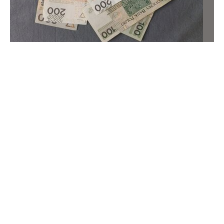
Policja dostanie nowe logo jeszcze w 2026 roku. Polacy
już są niezadowoleni
Ministerstwo Spraw Wewnętrznych przygotowało projekt
rozporządzenia, który określa wygląd oraz zasady
używania nowego logo Policji. Wejdzie w życie jeszcze w
2026 roku.
Usługi
Dodatki i programy
Wiadomości