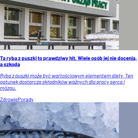
Ta ryba z puszki to prawdziwy hit. Wiele osób jej nie docenia,
a szkoda
Ryba z puszki może być wartościowym elementem diety. Ten
gatunek dostarcza składników ważnych dla pracy serca i
mózgu.
Zdrowie
Porady