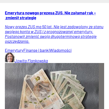
Emerytura nowego prezesa ZUS. Nie załamał rąk –
zmienił strategię
Nowy prezes ZUS ma 50 lat. Nie jest zadowolony ze stanu
swojego konta w ZUS i z prognozowanej emerytury.
Postanowił zmienić swoją długoterminową strategię
oszczędzania.
Emerytury
Finanse i banki
Wiadomości
Jowita
Flankowska