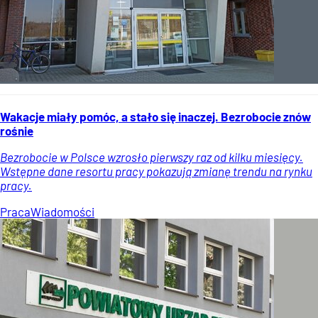
Wakacje miały pomóc, a stało się inaczej. Bezrobocie znów
rośnie
Bezrobocie w Polsce wzrosło pierwszy raz od kilku miesięcy.
Wstępne dane resortu pracy pokazują zmianę trendu na rynku
pracy.
Praca
Wiadomości