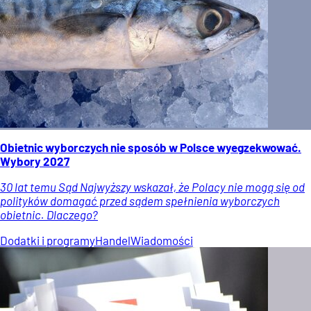
Obietnic wyborczych nie sposób w Polsce wyegzekwować.
Wybory 2027
30 lat temu Sąd Najwyższy wskazał, że Polacy nie mogą się od
polityków domagać przed sądem spełnienia wyborczych
obietnic. Dlaczego?
Dodatki i programy
Handel
Wiadomości