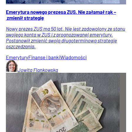
Emerytura nowego prezesa ZUS. Nie załamał rąk –
zmienił strategię
Nowy prezes ZUS ma 50 lat. Nie jest zadowolony ze stanu
swojego konta w ZUS i z prognozowanej emerytury.
Postanowił zmienić swoją długoterminową strategię
oszczędzania.
Emerytury
Finanse i banki
Wiadomości
Jowita
Flankowska