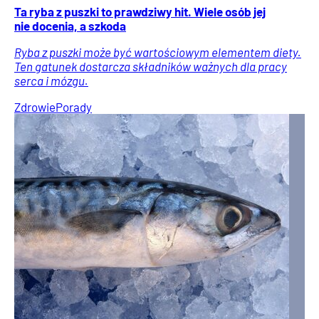
Ta ryba z puszki to prawdziwy hit. Wiele osób jej
nie docenia, a szkoda
Ryba z puszki może być wartościowym elementem diety.
Ten gatunek dostarcza składników ważnych dla pracy
serca i mózgu.
Zdrowie
Porady