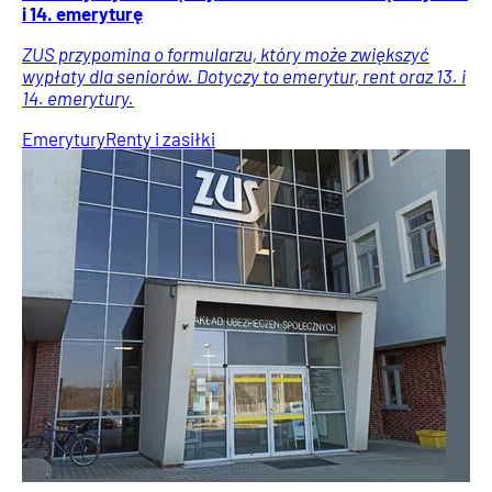
i 14. emeryturę
ZUS przypomina o formularzu, który może zwiększyć
wypłaty dla seniorów. Dotyczy to emerytur, rent oraz 13. i
14. emerytury.
Emerytury
Renty i zasiłki