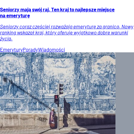
Seniorzy mają swój raj. Ten kraj to najlepsze miejsce
na emeryturę
Seniorzy coraz częściej rozważają emeryturę za granicą. Nowy
ranking wskazał kraj, który oferuje wyjątkowo dobre warunki
życia.
Emerytury
Porady
Wiadomości