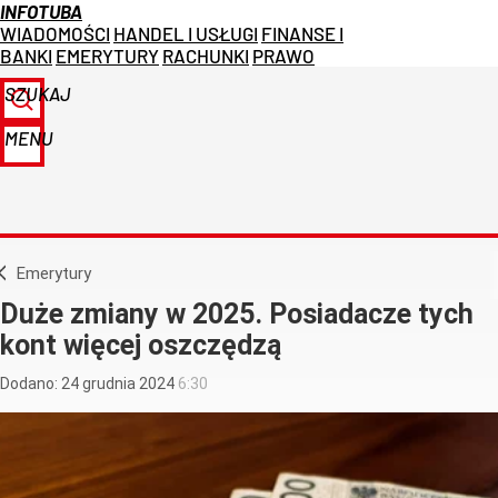
INFOTUBA
WIADOMOŚCI
HANDEL I USŁUGI
FINANSE I
BANKI
EMERYTURY
RACHUNKI
PRAWO
SZUKAJ
MENU
Emerytury
Duże zmiany w 2025. Posiadacze tych
kont więcej oszczędzą
Dodano:
24
grudnia
2024
6:30