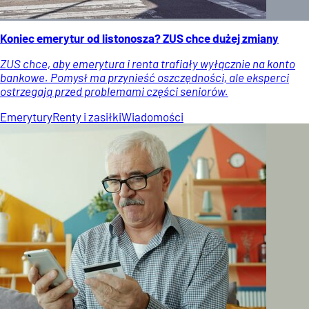
Koniec emerytur od listonosza? ZUS chce dużej zmiany
ZUS chce, aby emerytura i renta trafiały wyłącznie na konto
bankowe. Pomysł ma przynieść oszczędności, ale eksperci
ostrzegają przed problemami części seniorów.
Emerytury
Renty i zasiłki
Wiadomości