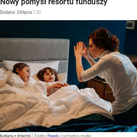
Nowy pomysł resortu funduszy
Dodano:
24
lipca
7:20
Kobieta z dziećmi
/ Źródło:
Pexels
/
cottonbro studio