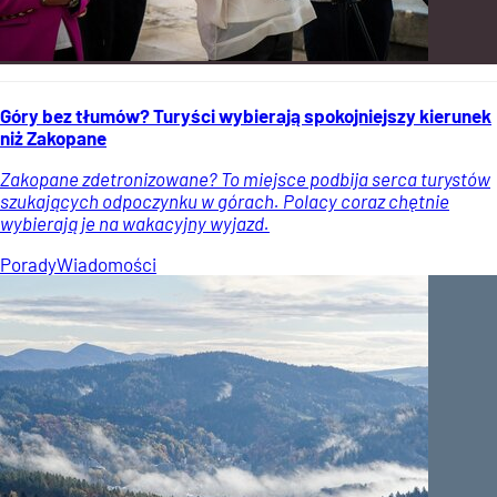
Góry bez tłumów? Turyści wybierają spokojniejszy kierunek
niż Zakopane
Zakopane zdetronizowane? To miejsce podbija serca turystów
szukających odpoczynku w górach. Polacy coraz chętnie
wybierają je na wakacyjny wyjazd.
Porady
Wiadomości