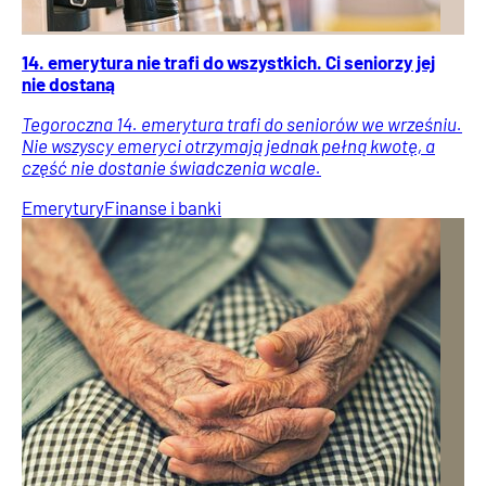
14. emerytura nie trafi do wszystkich. Ci seniorzy jej
nie dostaną
Tegoroczna 14. emerytura trafi do seniorów we wrześniu.
Nie wszyscy emeryci otrzymają jednak pełną kwotę, a
część nie dostanie świadczenia wcale.
Emerytury
Finanse i banki