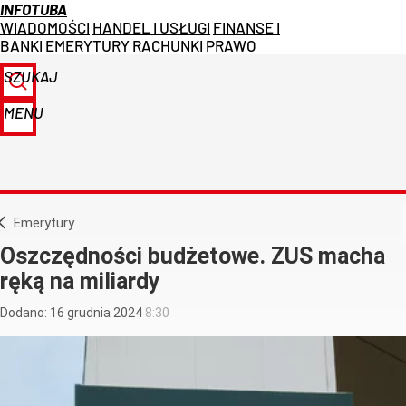
INFOTUBA
WIADOMOŚCI
HANDEL I USŁUGI
FINANSE I
BANKI
EMERYTURY
RACHUNKI
PRAWO
SZUKAJ
MENU
Emerytury
Oszczędności budżetowe. ZUS macha
ręką na miliardy
Dodano:
16
grudnia
2024
8:30