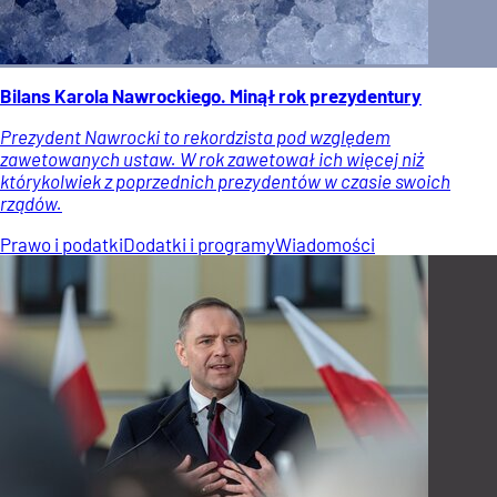
Bilans Karola Nawrockiego. Minął rok prezydentury
Prezydent Nawrocki to rekordzista pod względem
zawetowanych ustaw. W rok zawetował ich więcej niż
którykolwiek z poprzednich prezydentów w czasie swoich
rządów.
Prawo i podatki
Dodatki i programy
Wiadomości