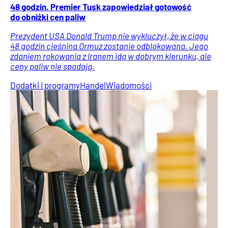
48 godzin. Premier Tusk zapowiedział gotowość
do obniżki cen paliw
Prezydent USA Donald Trump nie wykluczył, że w ciągu
48 godzin cieśnina Ormuz zostanie odblokowana. Jego
zdaniem rokowania z Iranem idą w dobrym kierunku, ale
ceny paliw nie spadają.
Dodatki i programy
Handel
Wiadomości