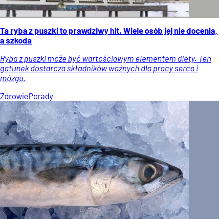
Ta ryba z puszki to prawdziwy hit. Wiele osób jej nie docenia,
a szkoda
Ryba z puszki może być wartościowym elementem diety. Ten
gatunek dostarcza składników ważnych dla pracy serca i
mózgu.
Zdrowie
Porady