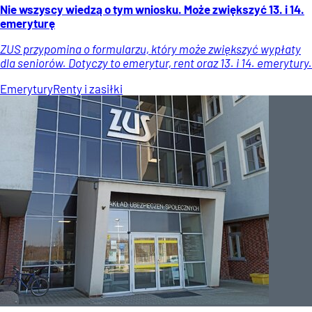
Nie wszyscy wiedzą o tym wniosku. Może zwiększyć 13. i 14.
emeryturę
ZUS przypomina o formularzu, który może zwiększyć wypłaty
dla seniorów. Dotyczy to emerytur, rent oraz 13. i 14. emerytury.
Emerytury
Renty i zasiłki