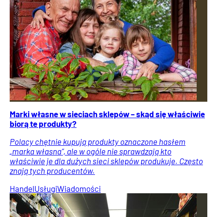
Marki własne w sieciach sklepów – skąd się właściwie
biorą te produkty?
Polacy chętnie kupują produkty oznaczone hasłem
„marka własna”, ale w ogóle nie sprawdzają kto
właściwie je dla dużych sieci sklepów produkuje. Często
znają tych producentów.
Handel
Usługi
Wiadomości