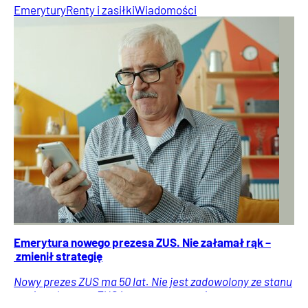
Emerytury
Renty i zasiłki
Wiadomości
Emerytura nowego prezesa ZUS. Nie załamał rąk –
zmienił strategię
Nowy prezes ZUS ma 50 lat. Nie jest zadowolony ze stanu
swojego konta w ZUS i z prognozowanej emerytury.