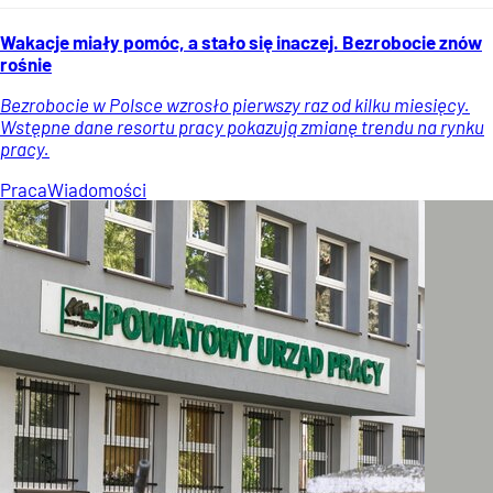
Wakacje miały pomóc, a stało się inaczej. Bezrobocie znów
rośnie
Bezrobocie w Polsce wzrosło pierwszy raz od kilku miesięcy.
Wstępne dane resortu pracy pokazują zmianę trendu na rynku
pracy.
Praca
Wiadomości