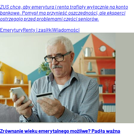
ZUS chce, aby emerytura i renta trafiały wyłącznie na konto
bankowe. Pomysł ma przynieść oszczędności, ale eksperci
ostrzegają przed problemami części seniorów.
Emerytury
Renty i zasiłki
Wiadomości
Zrównanie wieku emerytalnego możliwe? Padła ważna