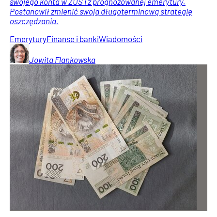
swojego konta w ZUS i z prognozowanej emerytury.
Postanowił zmienić swoją długoterminową strategię
oszczędzania.
Emerytury
Finanse i banki
Wiadomości
Jowita
Flankowska