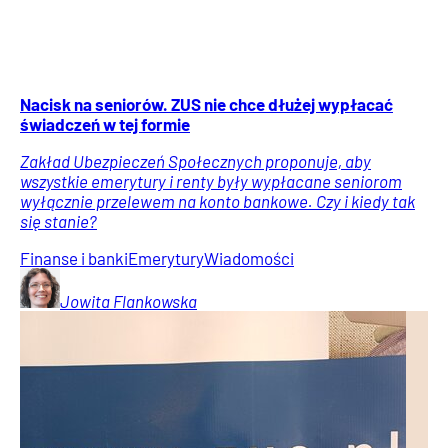
Nacisk na seniorów. ZUS nie chce dłużej wypłacać
świadczeń w tej formie
Zakład Ubezpieczeń Społecznych proponuje, aby
wszystkie emerytury i renty były wypłacane seniorom
wyłącznie przelewem na konto bankowe. Czy i kiedy tak
się stanie?
Finanse i banki
Emerytury
Wiadomości
Jowita
Flankowska