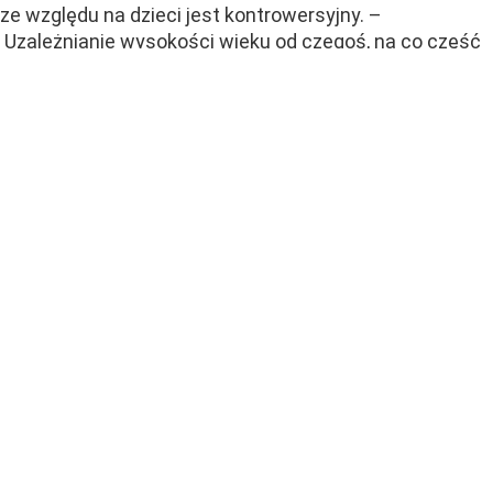
ze względu na dzieci jest kontrowersyjny. –
Uzależnianie wysokości wieku od czegoś, na co część
kobiet nie ma wpływu, budzi wątpliwości konstytucyjne
– powiedział prezes ZUS Liwiusz Laska, w wywiadzie
dla money.pl.
Dzieci warunkiem wcześniejszej emerytury.
Systemowa niesprawiedliwość
Zgodnie z przedstawioną przez ministrę funduszy
i polityki regionalnej Katarzynę Pełczyńskiej-Nałęcz
koncepcją, matki mogłyby...
CZYTAJ DALEJ
Seniorzy mogą się zdziwić. 500 plus