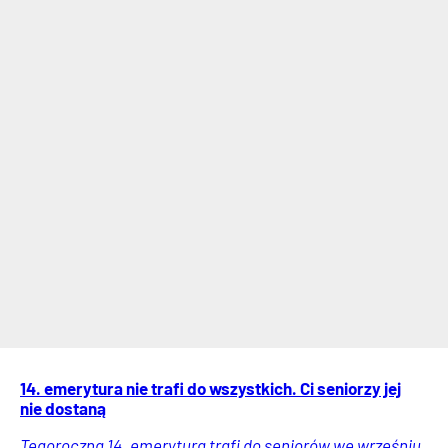
14. emerytura nie trafi do wszystkich. Ci seniorzy jej
nie dostaną
Tegoroczna 14. emerytura trafi do seniorów we wrześniu.