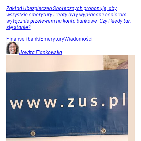
Zakład Ubezpieczeń Społecznych proponuje, aby
wszystkie emerytury i renty były wypłacane seniorom
wyłącznie przelewem na konto bankowe. Czy i kiedy tak
się stanie?
Finanse i banki
Emerytury
Wiadomości
Jowita
Flankowska