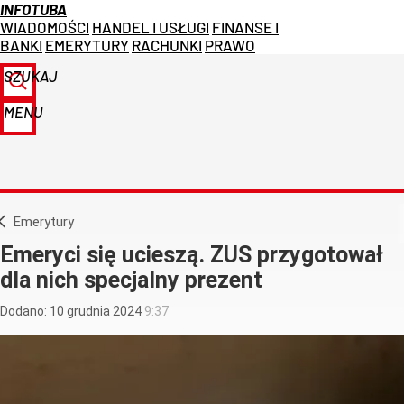
INFOTUBA
WIADOMOŚCI
HANDEL I USŁUGI
FINANSE I
BANKI
EMERYTURY
RACHUNKI
PRAWO
SZUKAJ
MENU
Emerytury
Emeryci się ucieszą. ZUS przygotował
dla nich specjalny prezent
Dodano:
10
grudnia
2024
9:37