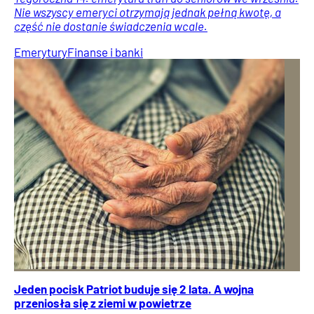
Nie wszyscy emeryci otrzymają jednak pełną kwotę, a
część nie dostanie świadczenia wcale.
Emerytury
Finanse i banki
Jeden pocisk Patriot buduje się 2 lata. A wojna
przeniosła się z ziemi w powietrze