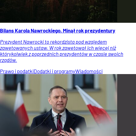
Bilans Karola Nawrockiego. Minął rok prezydentury
Prezydent Nawrocki to rekordzista pod względem
zawetowanych ustaw. W rok zawetował ich więcej niż
którykolwiek z poprzednich prezydentów w czasie swoich
rządów.
Prawo i podatki
Dodatki i programy
Wiadomości