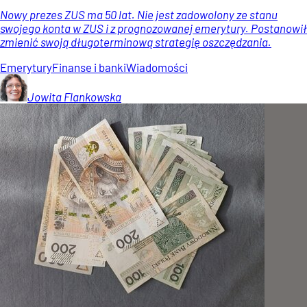
Nowy prezes ZUS ma 50 lat. Nie jest zadowolony ze stanu
swojego konta w ZUS i z prognozowanej emerytury. Postanowił
zmienić swoją długoterminową strategię oszczędzania.
Emerytury
Finanse i banki
Wiadomości
Jowita
Flankowska