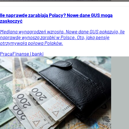
Ile naprawdę zarabiają Polacy? Nowe dane GUS mogą
zaskoczyć
Mediana wynagrodzeń wzrosła. Nowe dane GUS pokazują, ile
naprawdę wynoszą zarobki w Polsce. Oto, jaką pensję
otrzymywała połowa Polaków.
Praca
Finanse i banki