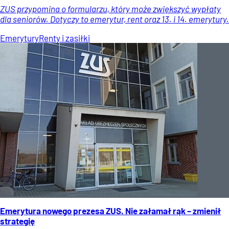
ZUS przypomina o formularzu, który może zwiększyć wypłaty
dla seniorów. Dotyczy to emerytur, rent oraz 13. i 14. emerytury.
Emerytury
Renty i zasiłki
Emerytura nowego prezesa ZUS. Nie załamał rąk – zmienił
strategię