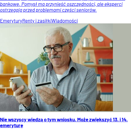
bankowe. Pomysł ma przynieść oszczędności, ale eksperci
ostrzegają przed problemami części seniorów.
Emerytury
Renty i zasiłki
Wiadomości
Nie wszyscy wiedzą o tym wniosku. Może zwiększyć 13. i 14.
emeryturę