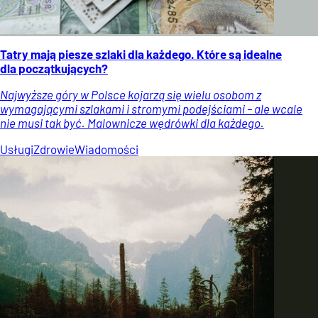
Tatry mają piesze szlaki dla każdego. Które są idealne
dla początkujących?
Najwyższe góry w Polsce kojarzą się wielu osobom z
wymagającymi szlakami i stromymi podejściami – ale wcale
nie musi tak być. Malownicze wędrówki dla każdego.
Usługi
Zdrowie
Wiadomości