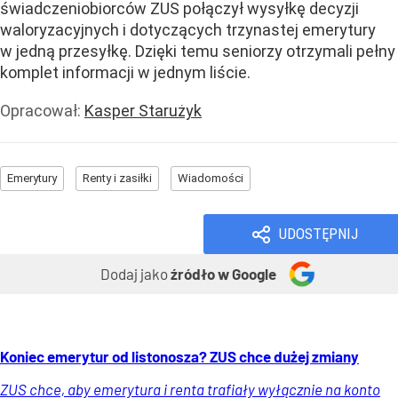
świadczeniobiorców ZUS połączył wysyłkę decyzji
waloryzacyjnych i dotyczących trzynastej emerytury
w jedną przesyłkę. Dzięki temu seniorzy otrzymali pełny
komplet informacji w jednym liście.
Opracował:
Kasper Starużyk
Emerytury
Renty i zasiłki
Wiadomości
UDOSTĘPNIJ
Dodaj jako
źródło w Google
Koniec emerytur od listonosza? ZUS chce dużej zmiany
ZUS chce, aby emerytura i renta trafiały wyłącznie na konto