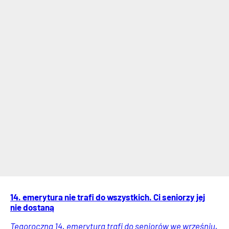
14. emerytura nie trafi do wszystkich. Ci seniorzy jej
nie dostaną
Tegoroczna 14. emerytura trafi do seniorów we wrześniu.