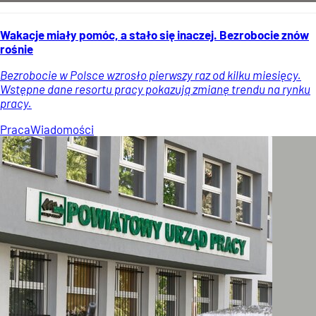
Wakacje miały pomóc, a stało się inaczej. Bezrobocie znów
rośnie
Bezrobocie w Polsce wzrosło pierwszy raz od kilku miesięcy.
Wstępne dane resortu pracy pokazują zmianę trendu na rynku
pracy.
Praca
Wiadomości