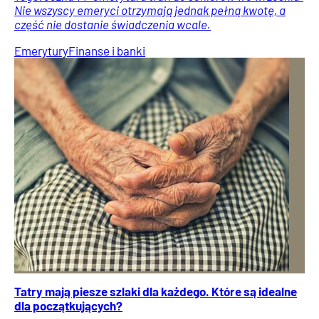
Nie wszyscy emeryci otrzymają jednak pełną kwotę, a
część nie dostanie świadczenia wcale.
Emerytury
Finanse i banki
Tatry mają piesze szlaki dla każdego. Które są idealne
dla początkujących?