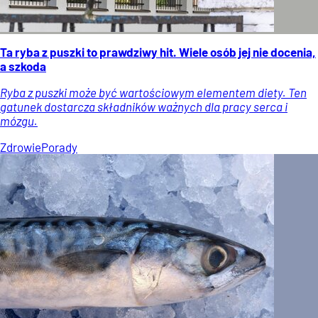
Ta ryba z puszki to prawdziwy hit. Wiele osób jej nie docenia,
a szkoda
Ryba z puszki może być wartościowym elementem diety. Ten
gatunek dostarcza składników ważnych dla pracy serca i
mózgu.
Zdrowie
Porady