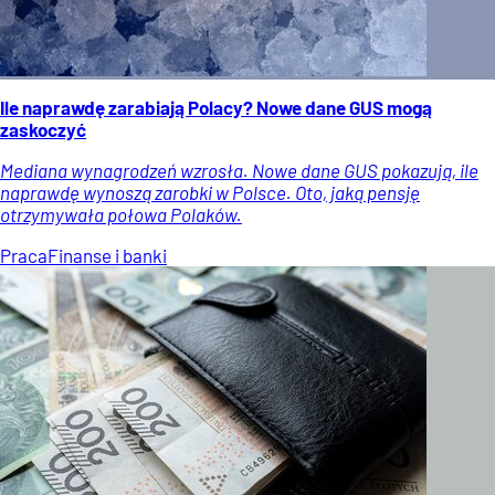
Ile naprawdę zarabiają Polacy? Nowe dane GUS mogą
zaskoczyć
Mediana wynagrodzeń wzrosła. Nowe dane GUS pokazują, ile
naprawdę wynoszą zarobki w Polsce. Oto, jaką pensję
otrzymywała połowa Polaków.
Praca
Finanse i banki