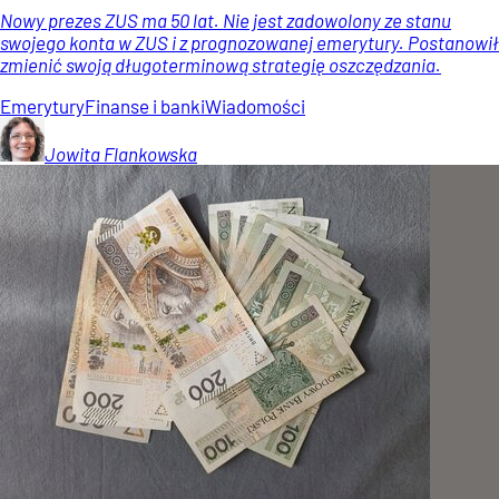
Nowy prezes ZUS ma 50 lat. Nie jest zadowolony ze stanu
swojego konta w ZUS i z prognozowanej emerytury. Postanowił
zmienić swoją długoterminową strategię oszczędzania.
Emerytury
Finanse i banki
Wiadomości
Jowita
Flankowska