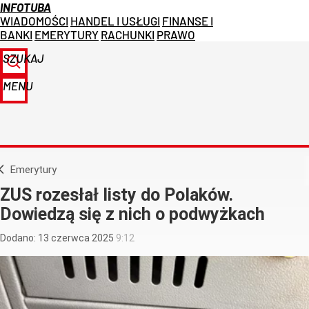
INFOTUBA
WIADOMOŚCI
HANDEL I USŁUGI
FINANSE I
BANKI
EMERYTURY
RACHUNKI
PRAWO
SZUKAJ
MENU
Emerytury
ZUS rozesłał listy do Polaków.
Dowiedzą się z nich o podwyżkach
Dodano:
13
czerwca
2025
9:12