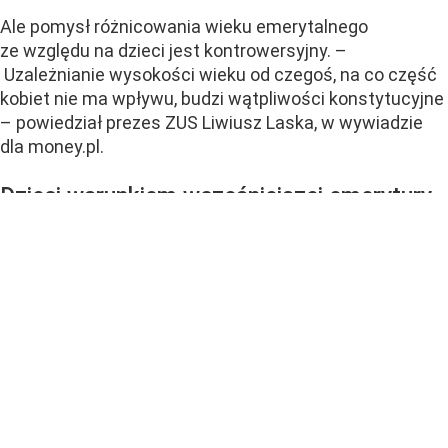
Ale pomysł różnicowania wieku emerytalnego
ze względu na dzieci jest kontrowersyjny. –
Uzależnianie wysokości wieku od czegoś, na co część
kobiet nie ma wpływu, budzi wątpliwości konstytucyjne
– powiedział prezes ZUS Liwiusz Laska, w wywiadzie
dla money.pl.
Dzieci warunkiem wcześniejszej emerytury.
Systemowa niesprawiedliwość
Zgodnie z przedstawioną przez ministrę funduszy
i polityki regionalnej Katarzynę Pełczyńskiej-Nałęcz
koncepcją, matki mogłyby...
CZYTAJ DALEJ