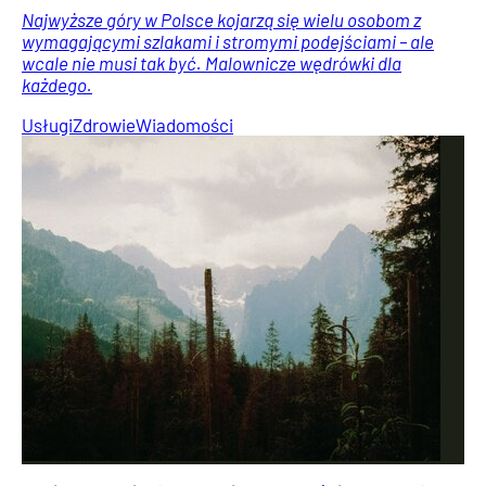
Najwyższe góry w Polsce kojarzą się wielu osobom z
wymagającymi szlakami i stromymi podejściami – ale
wcale nie musi tak być. Malownicze wędrówki dla
każdego.
Usługi
Zdrowie
Wiadomości