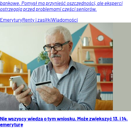
bankowe. Pomysł ma przynieść oszczędności, ale eksperci
ostrzegają przed problemami części seniorów.
Emerytury
Renty i zasiłki
Wiadomości
Nie wszyscy wiedzą o tym wniosku. Może zwiększyć 13. i 14.
emeryturę