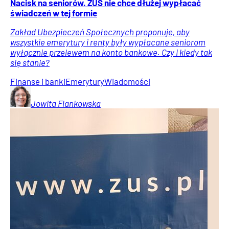
Nacisk na seniorów. ZUS nie chce dłużej wypłacać
świadczeń w tej formie
Zakład Ubezpieczeń Społecznych proponuje, aby
wszystkie emerytury i renty były wypłacane seniorom
wyłącznie przelewem na konto bankowe. Czy i kiedy tak
się stanie?
Finanse i banki
Emerytury
Wiadomości
Jowita
Flankowska