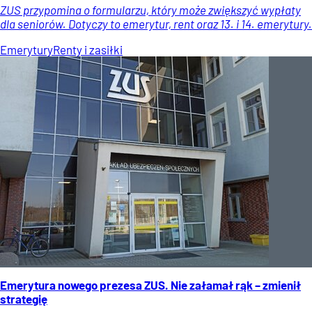
ZUS przypomina o formularzu, który może zwiększyć wypłaty
dla seniorów. Dotyczy to emerytur, rent oraz 13. i 14. emerytury.
Emerytury
Renty i zasiłki
Emerytura nowego prezesa ZUS. Nie załamał rąk – zmienił
strategię