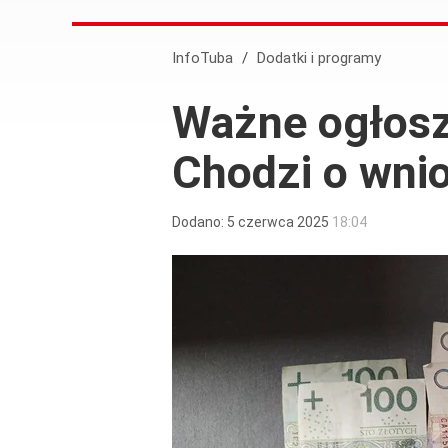
InfoTuba
/
Dodatki i programy
Ważne ogłosz
Chodzi o wnio
Dodano:
5
czerwca
2025
18:04