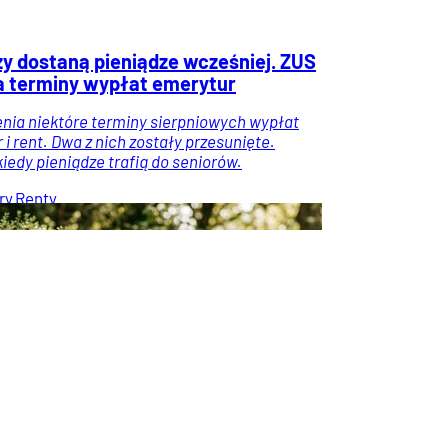
zy dostaną pieniądze wcześniej. ZUS
a terminy wypłat emerytur
nia niektóre terminy sierpniowych wypłat
i rent. Dwa z nich zostały przesunięte.
kiedy pieniądze trafią do seniorów.
ry
Renty
inanse