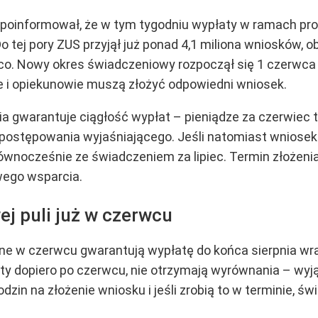
poinformował, że w tym tygodniu wypłaty w ramach pro
. Do tej pory ZUS przyjął już ponad 4,1 miliona wniosków, 
. Nowy okres świadczeniowy rozpoczął się 1 czerwca 20
 i opiekunowie muszą złożyć odpowiedni wniosek.
a gwarantuje ciągłość wypłat – pieniądze za czerwiec tra
postępowania wyjaśniającego. Jeśli natomiast wniosek 
 równocześnie ze świadczeniem za lipiec. Termin złoże
wego wsparcia.
ej puli już w czerwcu
ne w czerwcu gwarantują wypłatę do końca sierpnia wr
nty dopiero po czerwcu, nie otrzymają wyrównania – wyj
rodzin na złożenie wniosku i jeśli zrobią to w terminie