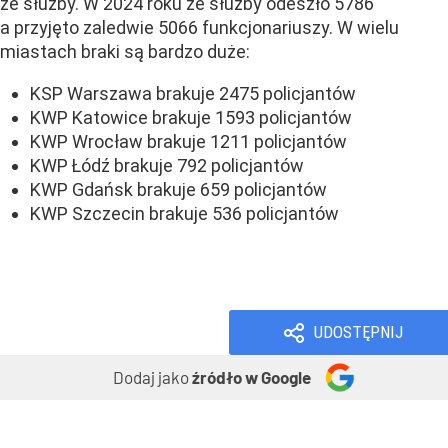
ze służby.
W 2024 roku ze służby odeszło 5786
a przyjęto zaledwie 5066 funkcjonariuszy. W wielu
miastach braki są bardzo duże:
KSP Warszawa brakuje 2475 policjantów
KWP Katowice brakuje 1593 policjantów
KWP Wrocław brakuje 1211 policjantów
KWP Łódź brakuje 792 policjantów
KWP Gdańsk brakuje 659 policjantów
KWP Szczecin brakuje 536 policjantów
Dodatki i programy
Wiadomości
UDOSTĘPNIJ
Dodaj jako
źródło w Google