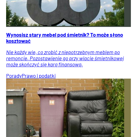
Wynosisz stary mebel pod śmietnik? To może słono
kosztować
Nie każdy wie, co zrobić z niepotrzebnym meblem po
remoncie. Pozostawienie go przy wiacie śmietnikowej
może skończyć się karą finansową.
Porady
Prawo i podatki