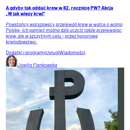
A gdyby tak oddać krew w 82. rocznicę PW? Akcja
„W jak więzy krwi”
Powstańcy warszawscy przelewali krew w walce o wolną
Polskę. Ich pamięć można dziś uczcić także przelewając
krew, ale w szczytnym celu – przez honorowe
krwiodawstwo.
Dodatki i programy
Usługi
Wiadomości
Jowita
Flankowska