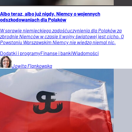
Albo teraz, albo już nigdy. Niemcy o wojennych
odszkodowaniach dla Polaków
W sprawie niemieckiego zadośćuczynienia dla Polaków za
zbrodnie Niemców w czasie II wojny światowej jest cicho. O
Powstaniu Warszawskim Niemcy nie wiedzą niemal nic.
Dodatki i programy
Finanse i banki
Wiadomości
Jowita
Flankowska