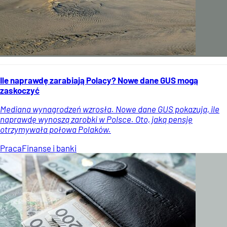
Ile naprawdę zarabiają Polacy? Nowe dane GUS mogą
zaskoczyć
Mediana wynagrodzeń wzrosła. Nowe dane GUS pokazują, ile
naprawdę wynoszą zarobki w Polsce. Oto, jaką pensję
otrzymywała połowa Polaków.
Praca
Finanse i banki