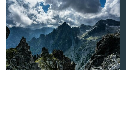
1600 plus dla seniorów za dzieci. Sejm podjął
ostateczną decyzję
Dodatek do emerytury za wychowanie dzieci to bardzo
atrakcyjna propozycja dla seniorów i szansa na
zwiększenie domowych budżetów. Komisja sejmowa
zajęła w tej sprawie stanowisko.
Dodatki i programy
Emerytury
Wiadomości