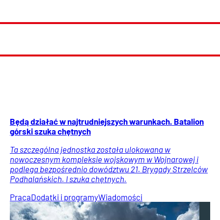
Będą działać w najtrudniejszych warunkach. Batalion
górski szuka chętnych
Ta szczególna jednostka została ulokowana w
nowoczesnym kompleksie wojskowym w Wojnarowej i
podlega bezpośrednio dowództwu 21. Brygady Strzelców
Podhalańskich. I szuka chętnych.
Praca
Dodatki i programy
Wiadomości