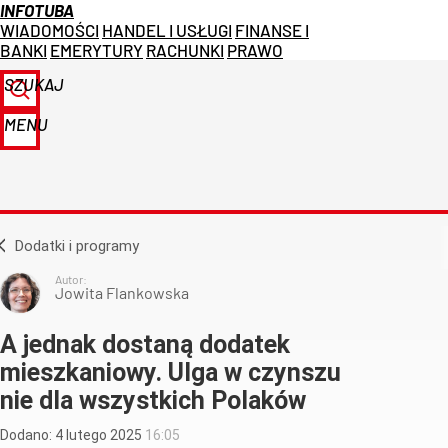
INFOTUBA
WIADOMOŚCI
HANDEL I USŁUGI
FINANSE I
BANKI
EMERYTURY
RACHUNKI
PRAWO
SZUKAJ
MENU
Dodatki i programy
Autor:
Jowita Flankowska
A jednak dostaną dodatek
mieszkaniowy. Ulga w czynszu
nie dla wszystkich Polaków
Dodano:
4
lutego
2025
16:05