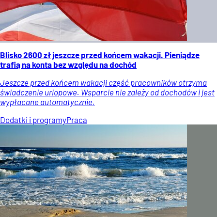
Blisko 2600 zł jeszcze przed końcem wakacji. Pieniądze
trafią na konta bez względu na dochód
Jeszcze przed końcem wakacji część pracowników otrzyma
świadczenie urlopowe. Wsparcie nie zależy od dochodów i jest
wypłacane automatycznie.
Dodatki i programy
Praca