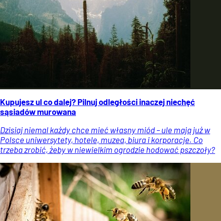
Kupujesz ul co dalej? Pilnuj odległości inaczej niechęć
sąsiadów murowana
Dzisiaj niemal każdy chce mieć własny miód – ule mają już w
Polsce uniwersytety, hotele, muzea, biura i korporacje. Co
trzeba zrobić, żeby w niewielkim ogrodzie hodować pszczoły?