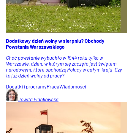
Dodatkowy dzień wolny w sierpniu? Obchody
Powstania Warszawskiego
Choć powstanie wybuchło w 1944 roku tylko w
Warszawie, dzień, w którym się zaczęło jest świętem
narodowym, które obchodzą Polacy w całym kraju. Czy
to już dzień wolny od pracy?
Dodatki i programy
Praca
Wiadomości
Jowita
Flankowska