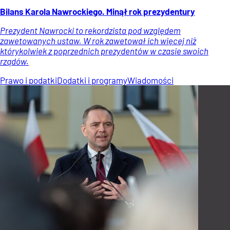
Bilans Karola Nawrockiego. Minął rok prezydentury
Prezydent Nawrocki to rekordzista pod względem
zawetowanych ustaw. W rok zawetował ich więcej niż
którykolwiek z poprzednich prezydentów w czasie swoich
rządów.
Prawo i podatki
Dodatki i programy
Wiadomości