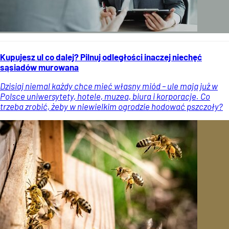
Kupujesz ul co dalej? Pilnuj odległości inaczej niechęć
sąsiadów murowana
Dzisiaj niemal każdy chce mieć własny miód – ule mają już w
Polsce uniwersytety, hotele, muzea, biura i korporacje. Co
trzeba zrobić, żeby w niewielkim ogrodzie hodować pszczoły?