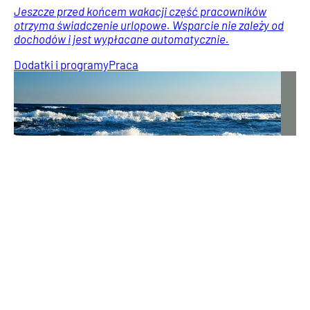
Jeszcze przed końcem wakacji część pracowników
otrzyma świadczenie urlopowe. Wsparcie nie zależy od
dochodów i jest wypłacane automatycznie.
Dodatki i programy
Praca
Nie wszyscy wiedzą o tym wniosku. Może zwiększyć 13.