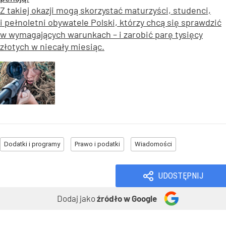
Z takiej okazji mogą skorzystać maturzyści, studenci,
i pełnoletni obywatele Polski, którzy chcą się sprawdzić
w wymagających warunkach – i zarobić parę tysięcy
złotych w niecały miesiąc.
Dodatki i programy
Prawo i podatki
Wiadomości
UDOSTĘPNIJ
Dodaj jako
źródło w Google