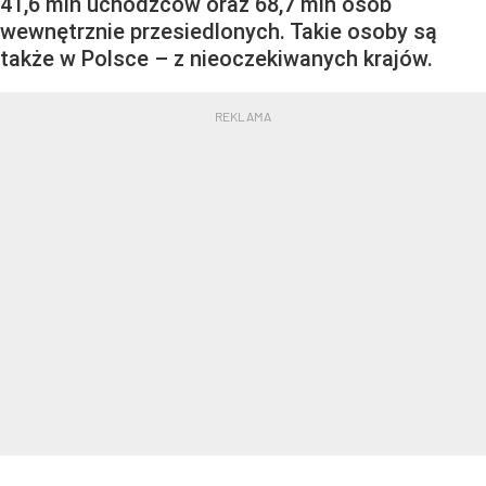
41,6 mln uchodźców oraz 68,7 mln osób
wewnętrznie przesiedlonych. Takie osoby są
także w Polsce – z nieoczekiwanych krajów.