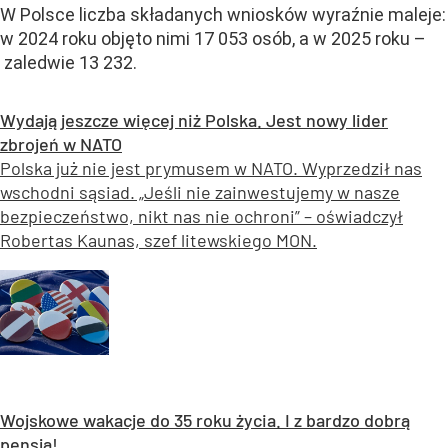
W Polsce liczba składanych wniosków wyraźnie maleje:
w 2024 roku objęto nimi 17 053 osób, a w 2025 roku –
zaledwie 13 232.
Wydają jeszcze więcej niż Polska. Jest nowy lider
zbrojeń w NATO
Polska już nie jest prymusem w NATO. Wyprzedził nas
wschodni sąsiad. „Jeśli nie zainwestujemy w nasze
bezpieczeństwo, nikt nas nie ochroni” – oświadczył
Robertas Kaunas, szef litewskiego MON.
Wojskowe wakacje do 35 roku życia. I z bardzo dobrą
pensją!