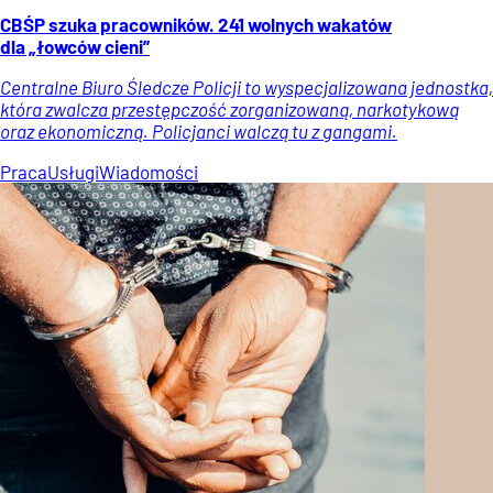
CBŚP szuka pracowników. 241 wolnych wakatów
dla „łowców cieni”
Centralne Biuro Śledcze Policji to wyspecjalizowana jednostka,
która zwalcza przestępczość zorganizowaną, narkotykową
oraz ekonomiczną. Policjanci walczą tu z gangami.
Praca
Usługi
Wiadomości