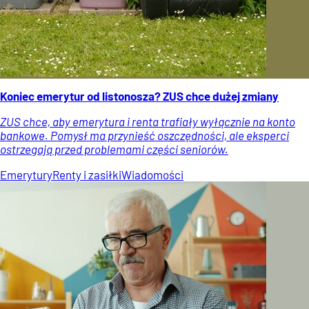
Koniec emerytur od listonosza? ZUS chce dużej zmiany
ZUS chce, aby emerytura i renta trafiały wyłącznie na konto
bankowe. Pomysł ma przynieść oszczędności, ale eksperci
ostrzegają przed problemami części seniorów.
Emerytury
Renty i zasiłki
Wiadomości