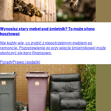
Wynosisz stary mebel pod śmietnik? To może słono
kosztować
Nie każdy wie, co zrobić z niepotrzebnym meblem po
remoncie. Pozostawienie go przy wiacie śmietnikowej może
skończyć się karą finansową.
Porady
Prawo i podatki