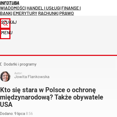
INFOTUBA
WIADOMOŚCI
HANDEL I USŁUGI
FINANSE I
BANKI
EMERYTURY
RACHUNKI
PRAWO
SZUKAJ
MENU
Dodatki i programy
Autor:
Jowita Flankowska
Kto się stara w Polsce o ochronę
międzynarodową? Także obywatele
USA
Dodano:
9
lipca
8:56