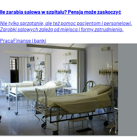
Ile zarabia salowa w szpitalu? Pensja może zaskoczyć
Nie tylko sprzątanie, ale też pomoc pacjentom i personelowi.
Zarobki salowych zależą od miejsca i formy zatrudnienia.
Praca
Finanse i banki