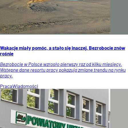
Wakacje miały pomóc, a stało się inaczej. Bezrobocie znów
rośnie
Bezrobocie w Polsce wzrosło pierwszy raz od kilku miesięcy.
Wstępne dane resortu pracy pokazują zmianę trendu na rynku
pracy.
Praca
Wiadomości