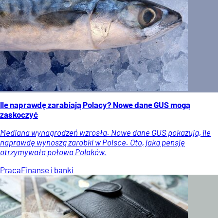
Ile naprawdę zarabiają Polacy? Nowe dane GUS mogą
zaskoczyć
Mediana wynagrodzeń wzrosła. Nowe dane GUS pokazują, ile
naprawdę wynoszą zarobki w Polsce. Oto, jaką pensję
otrzymywała połowa Polaków.
Praca
Finanse i banki