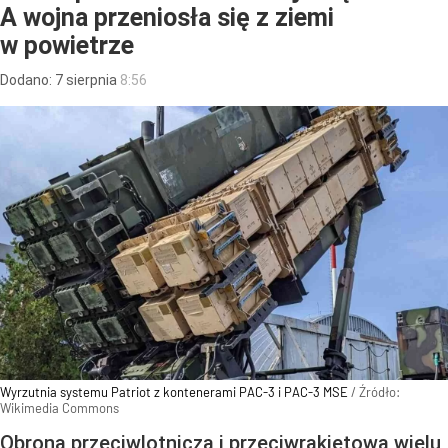
A wojna przeniosła się z ziemi
w powietrze
Dodano:
7
sierpnia
8:56
Wyrzutnia systemu Patriot z kontenerami PAC-3 i PAC-3 MSE
/ Źródło:
Wikimedia Commons
Obrona przeciwlotnicza i przeciwrakietowa wielu