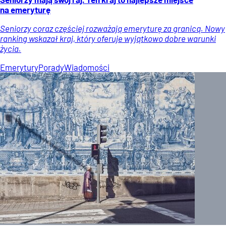
na emeryturę
Seniorzy coraz częściej rozważają emeryturę za granicą. Nowy
ranking wskazał kraj, który oferuje wyjątkowo dobre warunki
życia.
Emerytury
Porady
Wiadomości