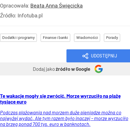
Opracowała:
Beata Anna Święcicka
Źródło:
Infotuba.pl
Dodatki i programy
Finanse i banki
Wiadomości
Porady
UDOSTĘPNIJ
Dodaj jako
źródło w Google
Te wakacje mogły się zwrócić. Morze wyrzuciło na plażę
tysiące euro
Podczas plażowania nad morzem duże pieniądze można co
najwyżej wydać. Ale tym razem było inaczej – morze wyrzuciło
na brzeg ponad 700 tys. euro w banknotach.