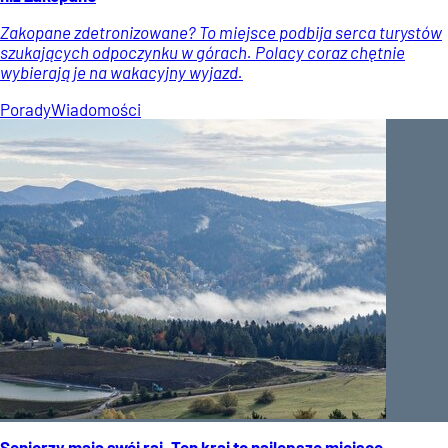
Zakopane zdetronizowane? To miejsce podbija serca turystów
szukających odpoczynku w górach. Polacy coraz chętnie
wybierają je na wakacyjny wyjazd.
Porady
Wiadomości
Seniorzy mają swój raj. Ten kraj to najlepsze miejsce