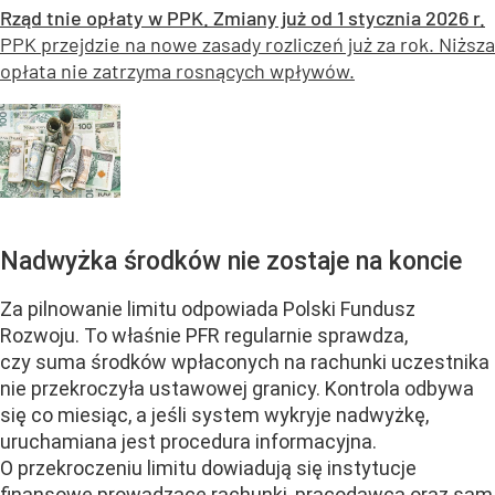
Rząd tnie opłaty w PPK. Zmiany już od 1 stycznia 2026 r.
PPK przejdzie na nowe zasady rozliczeń już za rok. Niższa
opłata nie zatrzyma rosnących wpływów.
Nadwyżka środków nie zostaje na koncie
Za pilnowanie limitu odpowiada Polski Fundusz
Rozwoju. To właśnie PFR regularnie sprawdza,
czy suma środków wpłaconych na rachunki uczestnika
nie przekroczyła ustawowej granicy. Kontrola odbywa
się co miesiąc, a jeśli system wykryje nadwyżkę,
uruchamiana jest procedura informacyjna.
O przekroczeniu limitu dowiadują się instytucje
finansowe prowadzące rachunki, pracodawca oraz sam