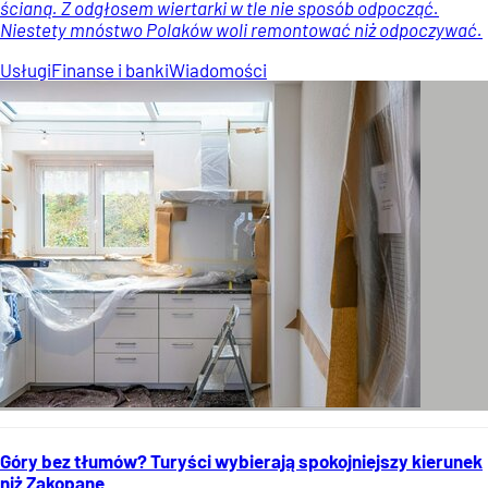
ścianą. Z odgłosem wiertarki w tle nie sposób odpocząć.
Niestety mnóstwo Polaków woli remontować niż odpoczywać.
Usługi
Finanse i banki
Wiadomości
Góry bez tłumów? Turyści wybierają spokojniejszy kierunek
niż Zakopane