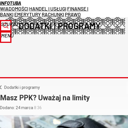
INFOTUBA
WIADOMOŚCI
HANDEL I USŁUGI
FINANSE I
BANKI
EMERYTURY
RACHUNKI
PRAWO
DODATKI I PROGRAMY
SZUKAJ
MENU
Dodatki i programy
Masz PPK? Uważaj na limity
Dodano:
24
marca
8:36