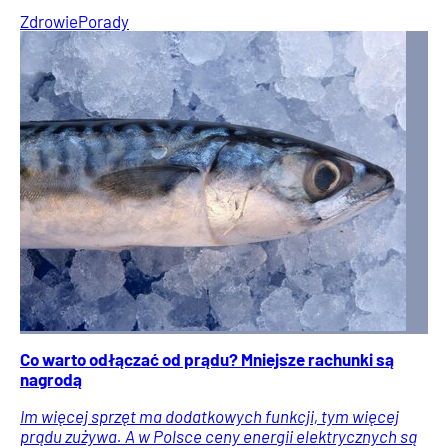
Zdrowie
Porady
Co warto odłączać od prądu? Mniejsze rachunki są
nagrodą
Im więcej sprzęt ma dodatkowych funkcji, tym więcej
prądu zużywa. A w Polsce ceny energii elektrycznych są