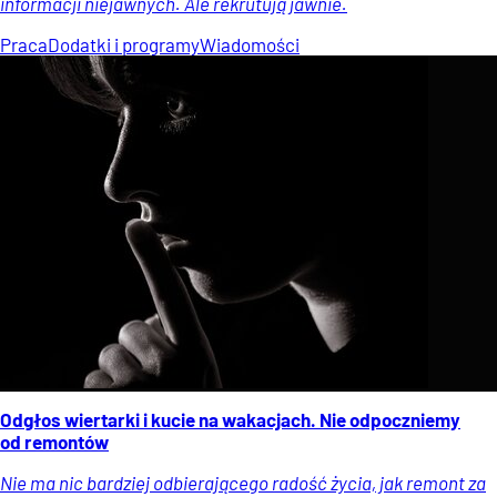
informacji niejawnych. Ale rekrutują jawnie.
Praca
Dodatki i programy
Wiadomości
Odgłos wiertarki i kucie na wakacjach. Nie odpoczniemy
od remontów
Nie ma nic bardziej odbierającego radość życia, jak remont za