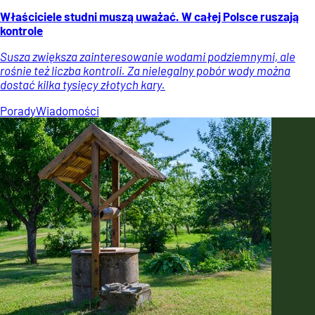
Właściciele studni muszą uważać. W całej Polsce ruszają
kontrole
Susza zwiększa zainteresowanie wodami podziemnymi, ale
rośnie też liczba kontroli. Za nielegalny pobór wody można
dostać kilka tysięcy złotych kary.
Porady
Wiadomości