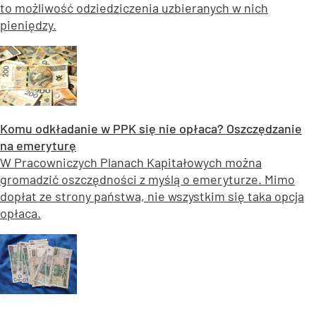
to możliwość odziedziczenia uzbieranych w nich
pieniędzy.
Komu odkładanie w PPK się nie opłaca? Oszczędzanie
na emeryturę
W Pracowniczych Planach Kapitałowych można
gromadzić oszczędności z myślą o emeryturze. Mimo
dopłat ze strony państwa, nie wszystkim się taka opcja
opłaca.