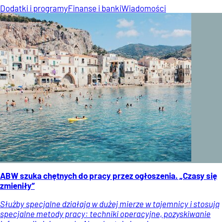
Dodatki i programy
Finanse i banki
Wiadomości
ABW szuka chętnych do pracy przez ogłoszenia. „Czasy się
zmieniły”
Służby specjalne działają w dużej mierze w tajemnicy i stosują
specjalne metody pracy: techniki operacyjne, pozyskiwanie