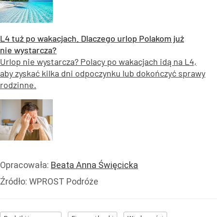
L4 tuż po wakacjach. Dlaczego urlop Polakom już
nie wystarcza?
Urlop nie wystarcza? Polacy po wakacjach idą na L4,
aby zyskać kilka dni odpoczynku lub dokończyć sprawy
rodzinne.
Opracowała:
Beata Anna Święcicka
Źródło:
WPROST Podróże