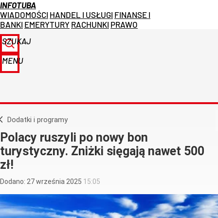
INFOTUBA
WIADOMOŚCI
HANDEL I USŁUGI
FINANSE I
BANKI
EMERYTURY
RACHUNKI
PRAWO
SZUKAJ
MENU
Dodatki i programy
Polacy ruszyli po nowy bon
turystyczny. Zniżki sięgają nawet 500
zł!
Dodano:
27
września
2025
15:05