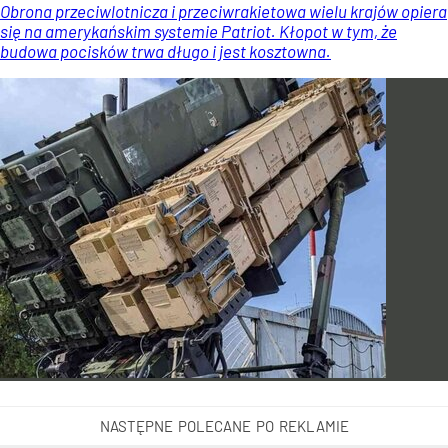
Obrona przeciwlotnicza i przeciwrakietowa wielu krajów opiera
się na amerykańskim systemie Patriot. Kłopot w tym, że
budowa pocisków trwa długo i jest kosztowna.