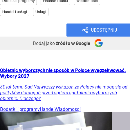
Dodatki i programy
Finanse i banki
Wiadomości
Handel i usługi
Usługi
UDOSTĘPNIJ
Dodaj jako
źródło w Google
Obietnic wyborczych nie sposób w Polsce wyegzekwować.
Wybory 2027
30 lat temu Sąd Najwyższy wskazał, że Polacy nie mogą się od
polityków domagać przed sądem spełnienia wyborczych
obietnic. Dlaczego?
Dodatki i programy
Handel
Wiadomości