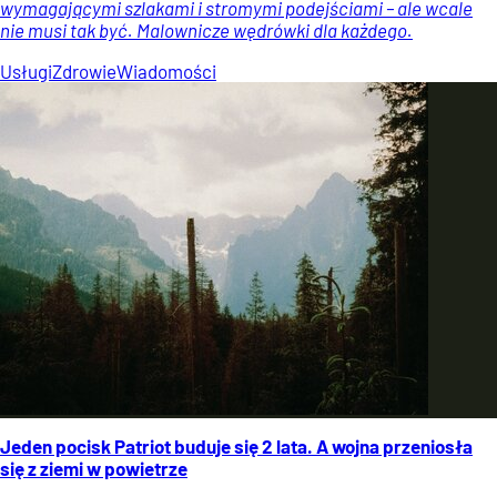
wymagającymi szlakami i stromymi podejściami – ale wcale
nie musi tak być. Malownicze wędrówki dla każdego.
Usługi
Zdrowie
Wiadomości
Jeden pocisk Patriot buduje się 2 lata. A wojna przeniosła
się z ziemi w powietrze