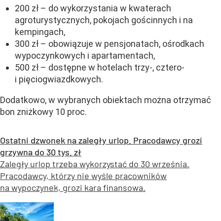
200 zł – do wykorzystania w kwaterach
agroturystycznych, pokojach gościnnych i na
kempingach,
300 zł – obowiązuje w pensjonatach, ośrodkach
wypoczynkowych i apartamentach,
500 zł – dostępne w hotelach trzy-, cztero-
i pięciogwiazdkowych.
Dodatkowo, w wybranych obiektach można otrzymać
bon zniżkowy 10 proc.
Ostatni dzwonek na zaległy urlop. Pracodawcy grozi
grzywna do 30 tys. zł
Zaległy urlop trzeba wykorzystać do 30 września.
Pracodawcy, którzy nie wyśle pracowników
na wypoczynek, grozi kara finansowa.