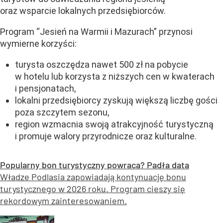
oraz wsparcie lokalnych przedsiębiorców.
Program “Jesień na Warmii i Mazurach” przynosi
wymierne korzyści:
turysta oszczędza nawet 500 zł na pobycie
w hotelu lub korzysta z niższych cen w kwaterach
i pensjonatach,
lokalni przedsiębiorcy zyskują większą liczbę gości
poza szczytem sezonu,
region wzmacnia swoją atrakcyjność turystyczną
i promuje walory przyrodnicze oraz kulturalne.
Popularny bon turystyczny powraca? Padła data
Władze Podlasia zapowiadają kontynuację bonu
turystycznego w 2026 roku. Program cieszy się
rekordowym zainteresowaniem.