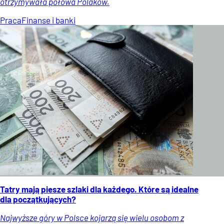
otrzymywała połowa Polaków.
Praca
Finanse i banki
Tatry mają piesze szlaki dla każdego. Które są idealne
dla początkujących?
Najwyższe góry w Polsce kojarzą się wielu osobom z