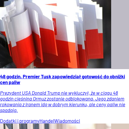
48 godzin. Premier Tusk zapowiedział gotowość do obniżki
cen paliw
Prezydent USA Donald Trump nie wykluczył, że w ciągu 48
godzin cieśnina Ormuz zostanie odblokowana. Jego zdaniem
rokowania z Iranem idą w dobrym kierunku, ale ceny paliw nie
spadają.
Dodatki i programy
Handel
Wiadomości